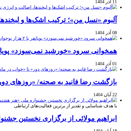
11 آذر 1404
آلبوم «نسل من»؛ ترکیب اشک‌ها و لبخنده
08 آذر 1404
همخوانی سرود «خورشید نمی‌سوزد» پویانفر با ۲ هزار نوجوان 
01 آذر 1404
بازگشت رضا فانید به صحنه/ «روزهای دور
22 آبان 1404
با هدف شناسایی و تقدیر از برترین فعالیت‌های ارتباطی
ابراهیم مولائی از برگزاری نخستین جشنوا
18 آبان 1404