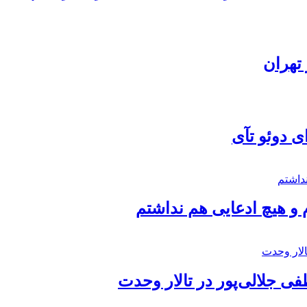
تهران
ی دوئو تآی
 و هیچ ادعایی هم نداشتم
 جلالی‌پور در تالار وحدت