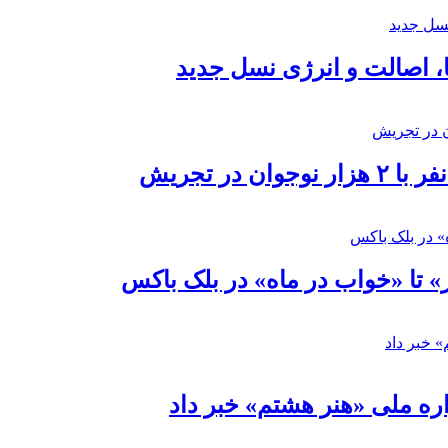
ا، اصالت و انرژی نسل جدید
در تجریش
» تا «خواب در ماه» در بلک باکس
ره ملی «هنر هشتم» خبر داد