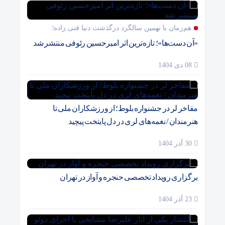
هم‌زمان با نهمین سالگرد درگذشت دنیا فنی زاده؛
«آن دست‌ها»؛ تازه‌ترین اثر امیرحسین رئوفی منتشر شد
08 دی 1404
مفاخر لر در جشنواره بلوط؛ از ورزشکاران ملی تا
هنرمندان / نغمه‌های لری در دل پایتخت پیچید
30 آذر 1404
برگزاری رویداد تخصصی حنجره و آواز در تهران
23 آذر 1404