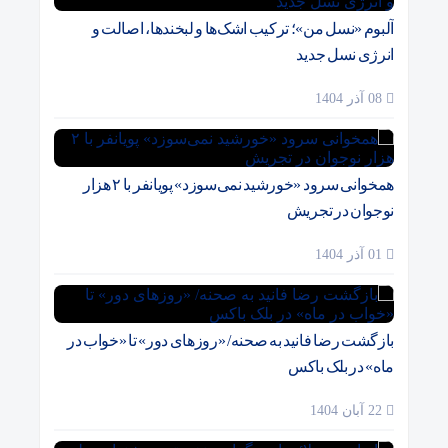
آلبوم «نسل من»؛ ترکیب اشک‌ها و لبخندها، اصالت و
انرژی نسل جدید
08 آذر 1404
همخوانی سرود «خورشید نمی‌سوزد» پویانفر با ۲ هزار
نوجوان در تجریش
01 آذر 1404
بازگشت رضا فانید به صحنه/ «روزهای دور» تا «خواب در
ماه» در بلک باکس
22 آبان 1404