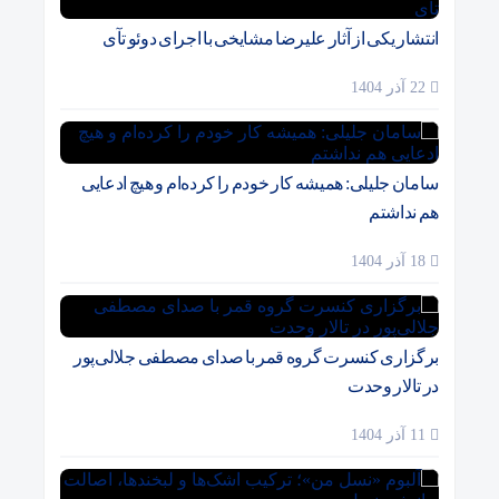
انتشار یکی از آثار علیرضا مشایخی با اجرای دوئو تآی
22 آذر 1404
سامان جلیلی: همیشه کار خودم را کرده‌ام و هیچ ادعایی
هم نداشتم
18 آذر 1404
برگزاری کنسرت گروه قمر با صدای مصطفی جلالی‌پور
در تالار وحدت
11 آذر 1404