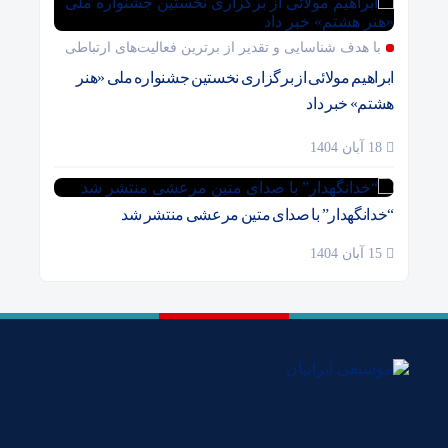
با هدف شناسایی و تقدیر از برترین فعالیت‌های ارتباطی
ابراهیم مولائی از برگزاری نخستین جشنواره ملی «هنر
هشتم» خبر داد
18 آبان 1404
“خدانگهدار” با صدای متین مرعشی منتشر شد
15 آبان 1404