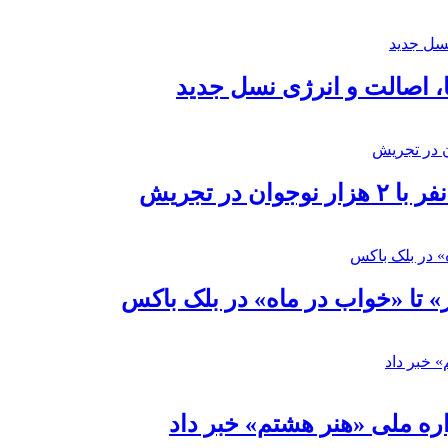
ا، اصالت و انرژی نسل جدید
در تجریش
» تا «خواب در ماه» در بلک باکس
ره ملی «هنر هشتم» خبر داد