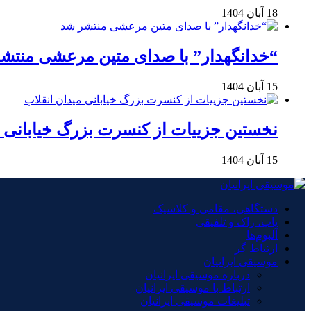
18 آبان 1404
“خدانگهدار” با صدای متین مرعشی منتش
15 آبان 1404
نخستین جزییات از کنسرت بزرگ خیابانی م
15 آبان 1404
دستگاهی، مقامی و کلاسیک
پاپ، راک و تلفیقی
آلبوم‌ها
ارتباط گر
موسیقی ایرانیان
درباره موسیقی ایرانیان
ارتباط با موسیقی ایرانیان
تبلیغات موسیقی ایرانیان