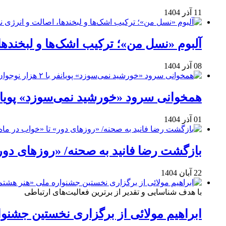
11 آذر 1404
آلبوم «نسل من»؛ ترکیب اشک‌ها و لبخنده
08 آذر 1404
همخوانی سرود «خورشید نمی‌سوزد» پویانفر با ۲ هزار نوجوان 
01 آذر 1404
بازگشت رضا فانید به صحنه/ «روزهای دور
22 آبان 1404
با هدف شناسایی و تقدیر از برترین فعالیت‌های ارتباطی
ابراهیم مولائی از برگزاری نخستین جشنوا