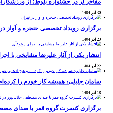
مفاخر لر در جشنواره بلوط؛ از ورزشکاران 
30 آذر 1404
برگزاری رویداد تخصصی حنجره و آواز در 
23 آذر 1404
انتشار یکی از آثار علیرضا مشایخی با اجرا
22 آذر 1404
سامان جلیلی: همیشه کار خودم را کرده‌ام
18 آذر 1404
برگزاری کنسرت گروه قمر با صدای مصطفی