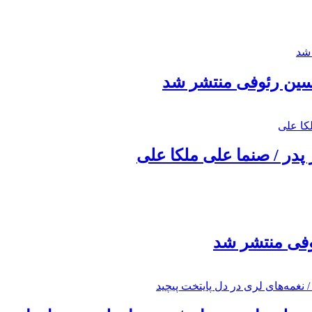
حسین رئوفی منتشر شد
 پدر / صنما علی ملکا علی
ئوفی منتشر شد