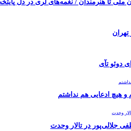
ملی تا هنرمندان / نغمه‌های لری در دل پایتخت
تهران
ی دوئو تآی
 و هیچ ادعایی هم نداشتم
 جلالی‌پور در تالار وحدت