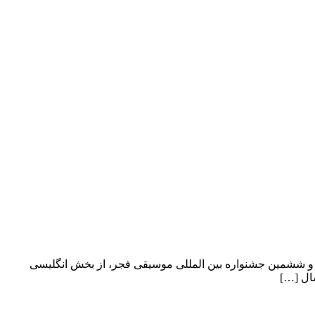
و ششمین جشنواره بین المللی موسیقی فجر، از بخش انگلیسی