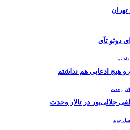
تهران
ی دوئو تآی
 و هیچ ادعایی هم نداشتم
 جلالی‌پور در تالار وحدت