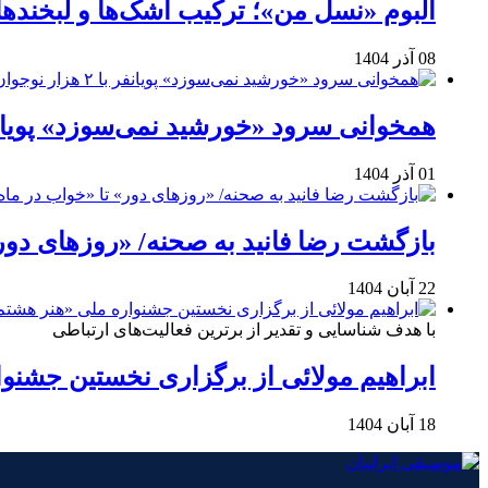
آلبوم «نسل من»؛ ترکیب اشک‌ها و لبخنده
08 آذر 1404
همخوانی سرود «خورشید نمی‌سوزد» پویانفر با ۲ هزار نوجوان 
01 آذر 1404
بازگشت رضا فانید به صحنه/ «روزهای دور
22 آبان 1404
با هدف شناسایی و تقدیر از برترین فعالیت‌های ارتباطی
ابراهیم مولائی از برگزاری نخستین جشنوا
18 آبان 1404