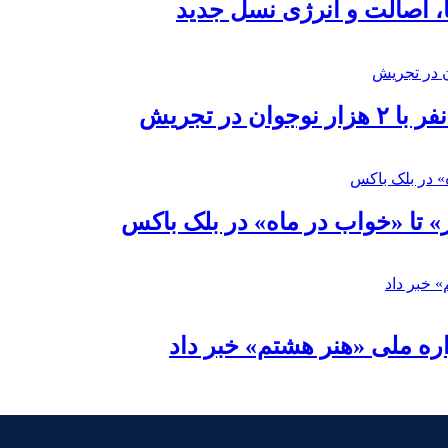
ا، اصالت و انرژی نسل جدید
در تجریش
» تا «خواب در ماه» در بلک باکس
ره ملی «هنر هشتم» خبر داد