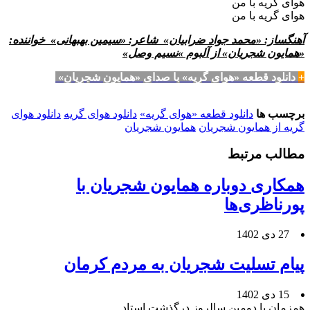
هوای گریه با من
هوای گریه با من
آهنگساز: «محمد جواد ضرابیان» شاعر: «سیمین بهبهانی» خواننده:
«همایون شجریان» از آلبوم »نسیم وصل»
+
دانلود قطعه «هوای گریه» با صدای «همایون شجریان»
برچسب ها
دانلود قطعه «هوای گریه»
دانلود هوای گریه
دانلود هوای
گریه از همایون شجریان
همایون شجریان
مطالب مرتبط
همکاری دوباره همایون شجریان با
پورناظری‌ها
27 دی 1402
پیام تسلیت شجریان به مردم کرمان
15 دی 1402
همزمان با دومین سالروز درگذشت استاد