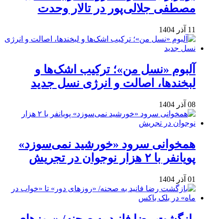
مصطفی جلالی‌پور در تالار وحدت
11 آذر 1404
آلبوم «نسل من»؛ ترکیب اشک‌ها و
لبخندها، اصالت و انرژی نسل جدید
08 آذر 1404
همخوانی سرود «خورشید نمی‌سوزد»
پویانفر با ۲ هزار نوجوان در تجریش
01 آذر 1404
بازگشت رضا فانید به صحنه/ «روزهای