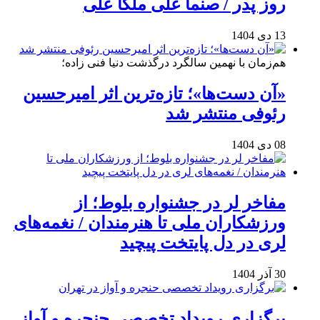
روز پدر / صنما علی ملکا علی
13 دی 1404
هم‌زمان با نهمین سالگرد درگذشت دنیا فنی زاده؛
«آن دست‌ها»؛ تازه‌ترین اثر امیرحسین
رئوفی منتشر شد
08 دی 1404
مفاخر لر در جشنواره بلوط؛ از
ورزشکاران ملی تا هنرمندان / نغمه‌های
لری در دل پایتخت پیچید
30 آذر 1404
برگزاری رویداد تخصصی حنجره و آواز