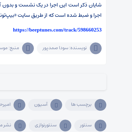
اجرا و ضبط شده است که از طریق سایت «بیپ‌تونز» 
https://beeptunes.com/track/598660253
نویسنده: سودا صمدپور
منبع: موسی
برچسب ها
آسیون
امیرح
سنتور
سنتورنوازی
نشر م