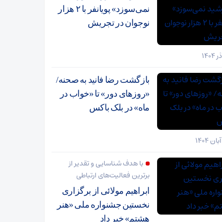
نمی‌سوزد» پویانفر با ۲ هزار
نوجوان در تجریش
بازگشت رضا فانید به صحنه/
«روزهای دور» تا «خواب در
ماه» در بلک باکس
با هدف شناسایی و تقدیر از
برترین فعالیت‌های ارتباطی
ابراهیم مولائی از برگزاری
نخستین جشنواره ملی «هنر
هشتم» خبر داد