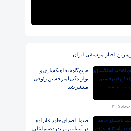
زه‌ترین اخبار موسیقی ایران
«رنج‌گاه» به آهنگسازی و
نوازندگی امیرحسین رئوفی
منتشر شد
صنما با صدای حامد علیزاده
در آستانه روز پدر / صنما علی