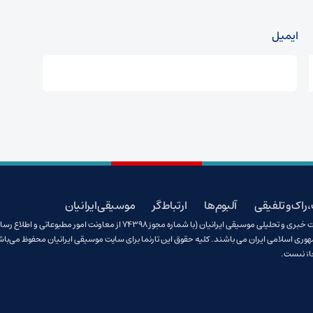
ایمیل
 راک و تلفیقی
آلبوم‌ها
ارتباط گر
موسیقی ایرانیان
تمامی آثار صوتی و تصویری منتشرشده در سایت خبری و تحلیلی موسیقی ایرانیان (با شماره مجوز 74398 از معاونت امور مطبوعاتی و اطل
هوری اسلامی ایران می باشند. کلیه حقوق این تارنما برای سایت موسیقی ایرانیان محفوظ می‌باش
از نیست.