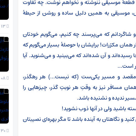
ک قطعهٔ موسیقی ننوشته و نخواهم نوشت. چه تفاوت
، موسیقی به همین دلیل ساده و روشن از حیطهٔ
13 دی 1404
 شاگردانم که می‌پرسند چه کنیم، می‌گویم خودتان
ار همان مکرّرات! برایشان با حوصلهٔ بسیار می‌گویم که
ا رسیده‌اند و آن شده‌اند که می‌بینید و می‌شنوید. آیا
خیر است…
ٔ، مقصد و مسیر یکی‌ست (که نیست…) هر رهگذر،
08 دی 1404
مان مسافر نیز به وقتِ هر نوبتِ گذر، چیزهایی را
سیر ندیده و نشنیده باشد.
سته باشید ولی در آنها ذوب نشوید‌!
نید و نگاهتان به آینده باشد تا مگر بهره‌ای نصیبتان
30 آذر 1404