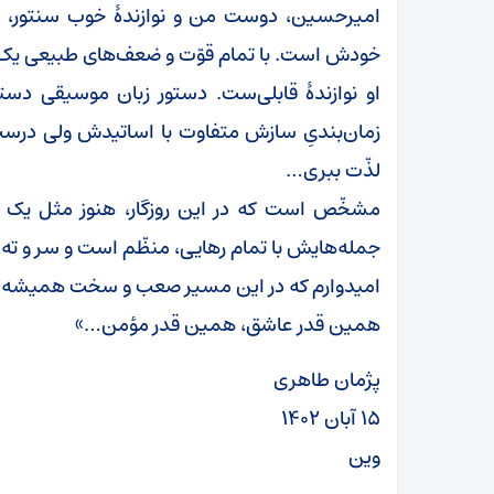
امیرحسین، دوست من و نوازندهٔ خوب سنتور، به
خودش است. با تمام قوّت و ضعف‌های طبیعی ی
او نوازندهٔ قابلی‌ست. دستور زبان موسیقی د
زمان‌بندیِ سازش متفاوت با اساتیدش ولی درست
لذّت ببری…
مشخّص است که در این روزگار، هنوز مثل یک کود
جمله‌هایش با تمام رهایی، منظّم است و سر و ته
امیدوارم که در این مسیر صعب و سخت همیشه ای
همین قدر عاشق، همین قدر مؤمن…»
پژمان طاهری
۱۵ آبان ۱۴۰۲
وین