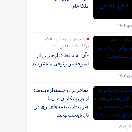
ملکا علی
هم‌زمان با نهمین سالگرد
درگذشت دنیا فنی زاده؛
«آن دست‌ها»؛ تازه‌ترین اثر
امیرحسین رئوفی منتشر شد
مفاخر لر در جشنواره بلوط؛
از ورزشکاران ملی تا
هنرمندان / نغمه‌های لری در
دل پایتخت پیچید