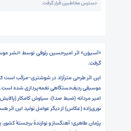
دسترس مخاطبین قرار گرفت‌.
«آسیوَن» اثر امیرحسین رئوفی توسط «نشر مو
گرفت‌.
این اثر طرحی مترآزاد در شوشتری-مرکّب است که ب
موسیقی ردیف‌دستگاهی نغمه‌پردازی شده است.
امیر مردانه (ضبط صدا)، سیاوش کامکار (پالایش 
نوری‌زاده (عکاس) از دیگر عوامل تولید این اثر هس
پژمان طاهری؛ آهنگساز و نوازندهٔ برجستهٔ کشور، 