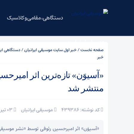
دستگاهی، مقامی و کلاسیک
موسیقی ایرانیان
صفحه نخست
/
خبر اول سایت موسیقی ایرانیان
/
دستگاهی ایر
خبر
«آسیوَن» تازه‌ترین اثر امیرحس
منتشر شد
کد نوشته: 439386
موسیقی ایرانیان
03 تیر 1403
«آسیوَن» اثر امیرحسین رئوفی توسط «نشر موسیق