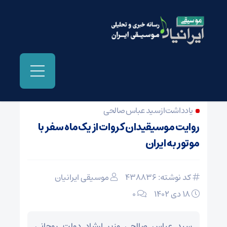
صفحه نخست
/
شهر خبر
یادداشت از سید عباس صالحی
روایت موسیقیدان کروات از یک‌‌ماه سفر با
موتور به ایران
کد نوشته: 438836
موسیقی ایرانیان
18 دی 1402
۰
سید عباس صالحی وزیر ارشاد دولت روحانی