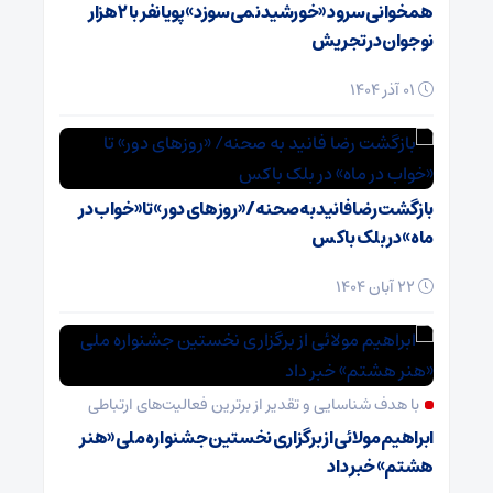
همخوانی سرود «خورشید نمی‌سوزد» پویانفر با ۲ هزار
نوجوان در تجریش
01 آذر 1404
بازگشت رضا فانید به صحنه/ «روزهای دور» تا «خواب در
ماه» در بلک باکس
22 آبان 1404
با هدف شناسایی و تقدیر از برترین فعالیت‌های ارتباطی
ابراهیم مولائی از برگزاری نخستین جشنواره ملی «هنر
هشتم» خبر داد