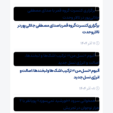
برگزاری کنسرت گروه قمر با صدای مصطفی جلالی‌پور در
تالار وحدت
11 آذر 1404
آلبوم «نسل من»؛ ترکیب اشک‌ها و لبخندها، اصالت و
انرژی نسل جدید
08 آذر 1404