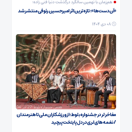
هم‌زمان با نهمین سالگرد درگذشت دنیا فنی زاده؛
«آن دست‌ها»؛ تازه‌ترین اثر امیرحسین رئوفی منتشر شد
08 دی 1404
مفاخر لر در جشنواره بلوط؛ از ورزشکاران ملی تا هنرمندان
/ نغمه‌های لری در دل پایتخت پیچید