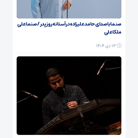
صنما با صدای حامد علیزاده در آستانه روز پدر / صنما علی
ملکا علی
13 دی 1404