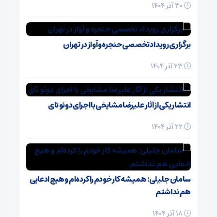
30 آذر 1404
برگزاری رویداد تخصصی حنجره و آواز در تهران
23 آذر 1404
انتشار یکی از آثار علیرضا مشایخی با اجرای دوئو تآی
22 آذر 1404
سامان جلیلی: همیشه کار خودم را کرده‌ام و هیچ ادعایی
هم نداشتم
18 آذر 1404