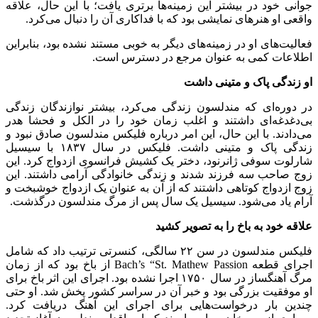
جوانی خود در بیشتر این زمینه‌ها برتری یافت؛ با این حال، علاقه
واقعی او هنرهای نمایشی بود که با فداکاری آن را دنبال می‌کرد.
فعالیت‌های او در زمینه‌های دیگر به خوبی مستند نشده بود، بنابراین
اطلاعات کمی به عنوان مرجع در دسترس است.
او زندگی پاک و متینی داشت
در دوره‌ای که مندلسون زندگی می‌کرد، بیشتر نوازندگان زندگی
بی‌دغدغه‌ای داشتند و اغلب زمان خود را در الکل و فحشا هدر
می‌دادند. با این حال، این امر درباره فلیکس مندلسون صادق نبود و
زندگی پاک و متینی داشت. فلیکس در سال ۱۸۳۷ با سیسیل
شارلوت سوفی ژانرنود، دختر یک کشیش فرانسوی ازدواج کرد. این
زوج صاحب سه فرزند شدند و زندگی خانوادگی آرامی داشتند. این
زوج ازدواج کوتاهی داشتند که از آن به عنوان یک ازدواج خوشبخت و
آرام یاد می‌شود. سیسیل یک سال پس از مرگ مندلسون درگذشت.
علاقه خود به باخ را به تصویر کشید
فلیکس مندلسون در سن ۲۲ سالگی، کنسرتی ترتیب داد که شامل
اجرای قطعه Bach’s “St. Mathew Passion از باخ بود که از زمان
مرگ آهنگساز در سال ۱۷۵۰ اجرا نشده بود. اجرای این اثر باخ برای
او موفقیت بزرگی بود و خبر آن در سراسر کشور پخش شد. او حتی
چندین بار درخواست‌هایی برای اجرای این آهنگ دریافت کرد.