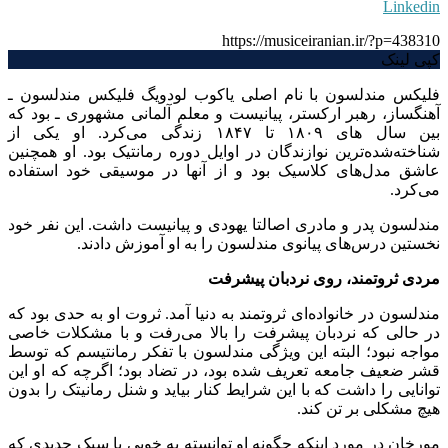
Linkedin
https://musiceiranian.ir/?p=438310
کپی لینک
فلیکس مندلسون با نام اصلی یاکوب لودویگ فلیکس مندلسون ـ
آهنگساز، رهبر ارکستر، پیانیست و معلم آلمانی مشهوری ـ بود که
بین سال های ۱۸۰۹ تا ۱۸۴۷ زندگی می‌کرد. او یکی از
شناخته‌شده‌ترین نوازندگان در اوایل دوره رمانتیک بود. او همچنین
عاشق مدل‌های کلاسیک بود و از آنها در موسیقی خود استفاده
می‌کرد.
مندلسون پدر و مادری اصالتا یهودی و پیانیست داشت. این نفر خود
نخستین درس‌های پیانوی مندلسون را به او آموزش دادند.
مردی ثروتمند،‌ روی نردبان پیشرفت
مندلسون در خانواده‌ای ثروتمند به دنیا آمد. ثروت او به حدی بود که
در حالی که نردبان پیشرفت را بالا می‌رفت و با مشکلات خاصی
مواجه نبود؛ البته این ویژگی مندلسون با تفکر رمانتیسم که توسط
قشر ضعیف جامعه تعریف شده بود، در تضاد بود؛ اگرچه که او این
توانایی را داشت که با این شرایط کنار بیاید و شنل رمانیتک را بدون
هیچ مشکلی بر تن کند.
مورخان در مورد اینکه چگونه او توانسته به خوبی با سبک جدیدی که