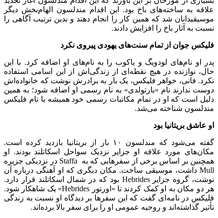
بسیاری از مورخان بر این باورند که این اقدام مندلسون آغاز تجدید
علاقه به ساخته‌های باخ بود. این اقدام مندلسون الهام‌بخش دیگر
موسیقیدانان شد که همین کار را انجام دهند و بدین ترتیب آگاهی را
نسبت به آثار باخ را افزایش دادند.
فلیکس جوان از تمام سنت‌های یهودی پیروی نکرد
پدر او نام‌های لودویگ و یاکوب را به نام‌های او اضافه کرد. با این
حال، نوازنده در هیچ نقطه‌ای از زندگی‌اش از این اسامی استفاده
نکرد. فانی، خواهر فلیکس، یک بار به برادرش نوشت که خانواده‌اش
دوست ندارند نام «بارتولدی» به نام رسمی او اضافه شود؛ به همین
دلیل است که او در تمام مکاتبات رسمی خود همیشه با نام فلیکس
مندلسون شناخته می‌شد.
او عاشق بریتانیا بود
گفته می‌شود که مندلسون ۱۰ بار از بریتانیا بازدید کرده است.
مکان‌های مورد علاقه او جزایر نزدیک سواحل اسکاتلند بودند. او
همچنین بر اساس برخی از سفرهایی که به Staffa در نزدیکی جزیره
Mull داشت، موسیقی ساخت. مکان دیگری که او آهنگی درباره آن
نوشت، گروه جزایر Hebrides بود که در شمال اسکاتلند قرار دارد.
هر دو مکان به او کمک کردند تا «اورتور Hebrides» یک شاهکار شود.
فلیکس در نامه‌ای گفت که این سفرها بر دیدگاه او نسبت به زندگی
تأثیر گذاشته‌اند و روحیه عمومی او را برای سفر بالا برده‌اند.