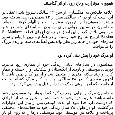
بتهوون، موتزارت و باخ روی او اثر گذاشتند
علاقه فلیکس به آهنگسازی از سن ۱۲ سالگی شروع شد. اعتقاد بر
این است که او در ۱۴ سالگی بیش از ۱۲ سمفونی زهی ساخته بود.
بیشتر سمفونی‌ها از بتهوون، موتزارت و باخ الهام گرفته شده‌اند.
مندلسون در سنین جوانی برای رسیدن به امضای خود در هنر
موسیقی تلاش کرد و این اتفاق در زمان اجرای قطعه St. Matthew
Passion از باخ به اوج خود رسید. او در هنگام تمرین با پیانو و سایر
سازهای خود در خانه زیر نظر والدینش آهنگ‌های سه نوازنده بزرگ
را می‌نواخت.
او مرگ خود را پیش بینی کرده بود
مندلسون در سال‌های پایانی زندگی خود از بیماری رنج می‌برد.
تورهای موسیقی و بازدید از انگلستان و اسکاتلند او را خسته و بیمار
کرد. او چند سکته‌ مغزی را متحمل شد و از هر کدام بهبود یافت تا
آخرین موردی که در ۳۸ سالگی او را به کام مرگ کشاند. جالب
اینجاست که او به نوعی مرگ خود را از قبل پیش‌بینی کرده بود.
مندلسون مرگ را جایی توصیف کرد که امیدوار بود موسیقی وجود
داشته باشد، غم و اندوه وجود نداشته باشد و مجبور نباشد از افرادی
که دوست دارد جدا شود. او مدت کوتاهی پس از بیان این اظهارات
درگذشت. او در طول ۳۸ سال زندگی خود به فعالیت‌های مختلفی
پرداخت و علاقه‌اش موسیقی بود. موسیقی درها را به روی او باز