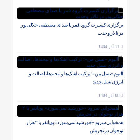
برگزاری کنسرت گروه قمر با صدای مصطفی جلالی‌پور
در تالار وحدت
11 آذر 1404
آلبوم «نسل من»؛ ترکیب اشک‌ها و لبخندها، اصالت و
انرژی نسل جدید
08 آذر 1404
همخوانی سرود «خورشید نمی‌سوزد» پویانفر با ۲ هزار
نوجوان در تجریش