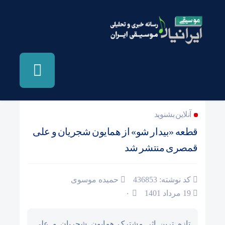
صفحه نخست
/
آهنگ جدید
/
استان تهران
/
دستگاهی ایران،
مقامی و کلاسیک
/
سرویس استانها
/
شهر خبر
آنلاین بشنوید
قطعه «بیدار شو» از همایون شجریان و علی
قمصری منتشر شد
کد نوشته: 436853
حمیده موسوی
19 مرداد 1401
۰
تازه ترین اثر مشترک همایون شجریان و علی