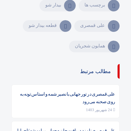
برچسب ها
بیدار شو
علی قمصری
قطعه بیدار شو
همایون شجریان
مطالب مرتبط
علی قمصری در تور جهانی با نصیر شمه و استاس تونه به
روی صحنه می‌رود
24 شهریور 1403
علی قمصری نامزد دریافت جایزه جهانی براوو شد / اجرا با