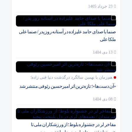
23 خرداد 1405
صنما با صدای حامد علیزاده در آستانه روز پدر / صنما علی
ملکا علی
13 دی 1404
هم‌زمان با نهمین سالگرد درگذشت دنیا فنی زاده؛
«آن دست‌ها»؛ تازه‌ترین اثر امیرحسین رئوفی منتشر شد
08 دی 1404
مفاخر لر در جشنواره بلوط؛ از ورزشکاران ملی تا