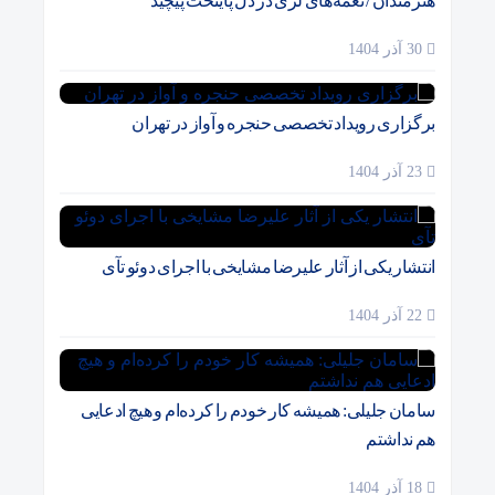
هنرمندان / نغمه‌های لری در دل پایتخت پیچید
30 آذر 1404
برگزاری رویداد تخصصی حنجره و آواز در تهران
23 آذر 1404
انتشار یکی از آثار علیرضا مشایخی با اجرای دوئو تآی
22 آذر 1404
سامان جلیلی: همیشه کار خودم را کرده‌ام و هیچ ادعایی
هم نداشتم
18 آذر 1404