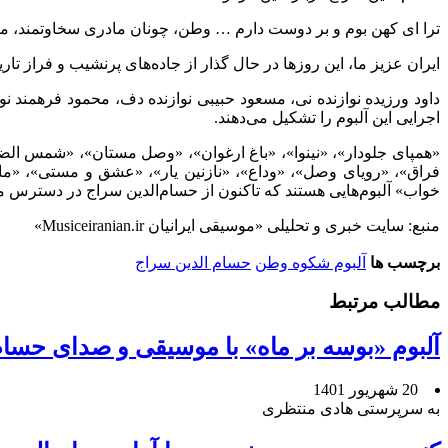
ترا ای کهن بوم و بر دوست دارم … وطن، چونان مادری سخاوتمند، مردم
ایران عزیز ما، این روزها در حال گذار از جاده‌های پرنشیب و فراز ت
داود ورزیده نوازنده نی، مسعود حبیبی نوازنده دف، محمود فرهمند نوا
اجرایی این آلبوم را تشکیل می‌دهند.
«همپای جلودار»، «نینوا»، «باغ ارغوان»، «وصل مستان»، «شمس ال
فراق»، «رویای وصل»، «وداع»، «نازنین یار»، «عشق و مستی»، «ماه
خواب» آلبوم‌هایی هستند که تاکنون از حسام‌الدین سراج در دسترس 
منبع: سایت خبری و تحلیلی «موسیقی ایرانیان Musiceiranian.ir»
برچسب ها
آلبوم شکوه وطن
حسام الدین سراج
مطالب مرتبط
آلبوم «بوسه بر ماه» با موسیقی و صدای حسا
20 شهریور 1401
به سرپرستی هادی منتظری