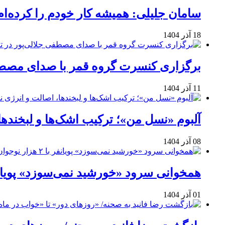
سامان جلیلی: همیشه کار خودم را کرده‌ام
18 آذر 1404
برگزاری کنسرت گروه قمر با صدای مصطفی
11 آذر 1404
آلبوم «نسل من»؛ ترکیب اشک‌ها و لبخنده
08 آذر 1404
همخوانی سرود «خورشید نمی‌سوزد» پویانفر با ۲ هزار نوجوان 
01 آذر 1404