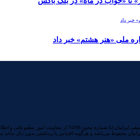
» تا «خواب در ماه» در بلک باکس
ره ملی «هنر هشتم» خبر داد
تمامی آثار صوتی و تصویری منتشرشده در سایت خبری و تحلیلی موسیقی ا
رانیان محفوظ می‌باشد و هرگونه اقتباس یا برداشتی بدون ذکر ماخذ م