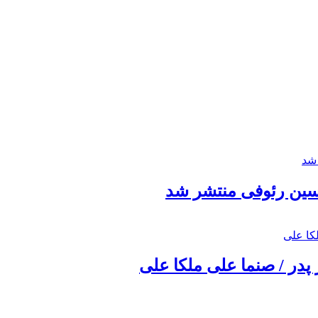
حسین رئوفی منتشر شد
 پدر / صنما علی ملکا علی