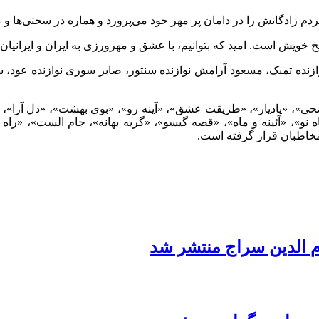
 زادگانش را در دامان پر مهر خود می‌پرورد و هماره در سختی‌ها و م
اریخ خویش است. امید که بتوانیم، با عشق و مهرورزی به ایران و ایرا
زنده تمبک، مسعود آرامش نوازنده سنتور، صابر سوری نوازنده عود، سینا 
ضحی»، «یادیار»، «طریقت عشق»، «آینه رو»، «بوی بهشت»، «دل آرا»
 نو»، «آئینه و ماه»، «قصه گیسو»، «گریه بهانه»، جام الست»، «را
مخاطبان قرار گرفته است.
م الدین سراج منتشر شد