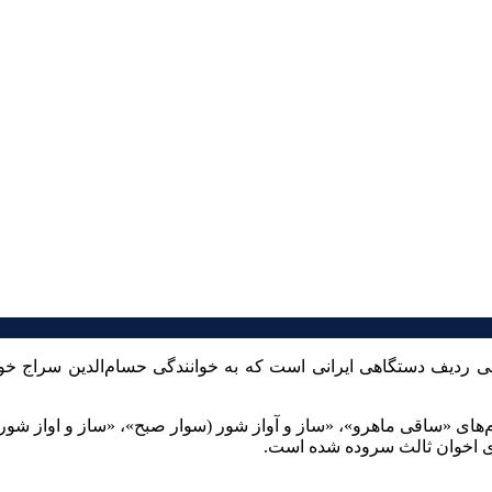
یقی ردیف دستگاهی ایرانی است که به خوانندگی حسام‌الدین سراج خ
 و شامل ۶ عدد قطعه موسیقی به نام‌های «ساقی ماهرو»، «ساز و آواز شور (سوار صبح»، 
دی اخوان ثالث سروده شده است.