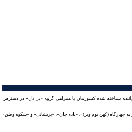
واننده شناخته شده کشورمان با همراهی گروه «بی دل» در دسترس
«ساز و اواز شور به چهارگاه (کهن بوم وبر)»، «باده جان»، «پریشانی» و «شکوه وطن»