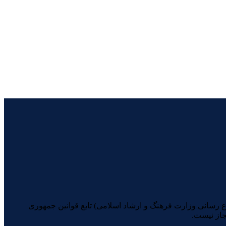
یرانیان (با شماره مجوز 74398 از معاونت امور مطبوعاتی و اطلاع رسانی وزارت فرهنگ و ارشاد اسلامی) تابع قوانین جمهوری
جاز نیست.