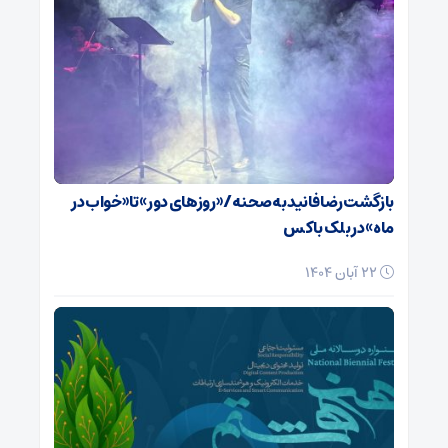
بازگشت رضا فانید به صحنه/ «روزهای دور» تا «خواب در
ماه» در بلک باکس
22 آبان 1404