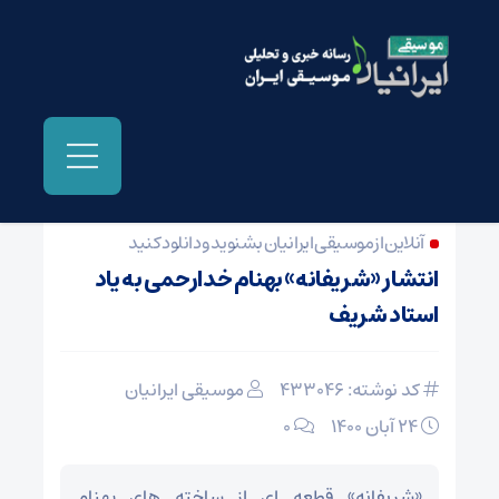
صفحه نخست
/
دستگاهی ایران، مقامی و کلاسیک
آنلاین از موسیقی ایرانیان بشنوید و دانلود کنید
انتشار «شریفانه» بهنام خدارحمی به یاد
استاد شریف
کد نوشته: 433046
موسیقی ایرانیان
24 آبان 1400
۰
«شریفانه» قطعه ای از ساخته های بهنام