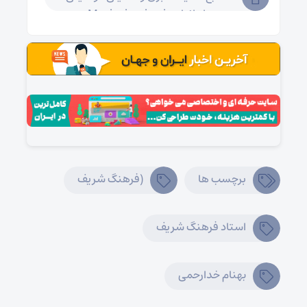
ایرانیان Musiceiranian.ir
برچسب ها
(فرهنگ شریف
استاد فرهنگ شریف
بهنام خدارحمی