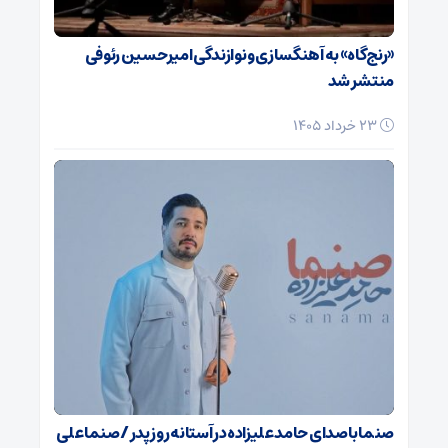
«رنج‌گاه» به آهنگسازی و نوازندگی امیرحسین رئوفی
منتشر شد
23 خرداد 1405
صنما با صدای حامد علیزاده در آستانه روز پدر / صنما علی