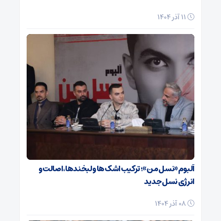
11 آذر 1404
آلبوم «نسل من»؛ ترکیب اشک‌ها و لبخندها، اصالت و
انرژی نسل جدید
08 آذر 1404