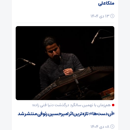
ملکا علی
13 دی 1404
هم‌زمان با نهمین سالگرد درگذشت دنیا فنی زاده؛
«آن دست‌ها»؛ تازه‌ترین اثر امیرحسین رئوفی منتشر شد
08 دی 1404