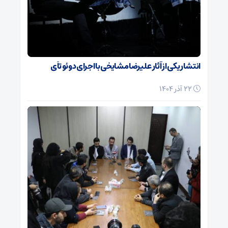
انتشار یکی از آثار علیرضا مشایخی با اجرای دوئو تآی
22 آذر 1404