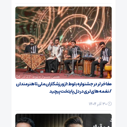
مفاخر لر در جشنواره بلوط؛ از ورزشکاران ملی تا هنرمندان
/ نغمه‌های لری در دل پایتخت پیچید
30 آذر 1404