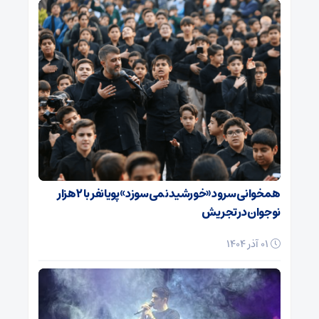
همخوانی سرود «خورشید نمی‌سوزد» پویانفر با ۲ هزار
نوجوان در تجریش
01 آذر 1404