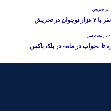
در تجریش
» تا «خواب در ماه» در بلک باکس