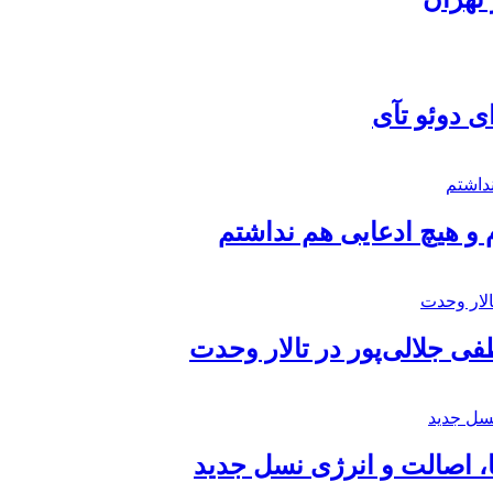
ی دوئو تآی
 و هیچ ادعایی هم نداشتم
 جلالی‌پور در تالار وحدت
ا، اصالت و انرژی نسل جدید