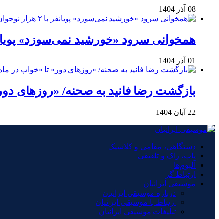
08 آذر 1404
همخوانی سرود «خورشید نمی‌سوزد» پویانفر با ۲ هزار نوجوان 
01 آذر 1404
بازگشت رضا فانید به صحنه/ «روزهای دور
22 آبان 1404
دستگاهی، مقامی و کلاسیک
پاپ، راک و تلفیقی
آلبوم‌ها
ارتباط گر
موسیقی ایرانیان
درباره موسیقی ایرانیان
ارتباط با موسیقی ایرانیان
تبلیغات موسیقی ایرانیان