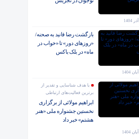
نوجوان در تجریش
بازگشت رضا فانید به صحنه/
«روزهای دور» تا «خواب در
ماه» در بلک باکس
با هدف شناسایی و تقدیر از
برترین فعالیت‌های ارتباطی
ابراهیم مولائی از برگزاری
نخستین جشنواره ملی «هنر
هشتم» خبر داد