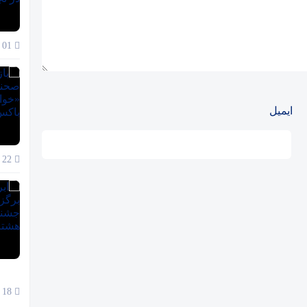
01 آذر 1404
ایمیل
22 آبان 1404
18 آبان 1404