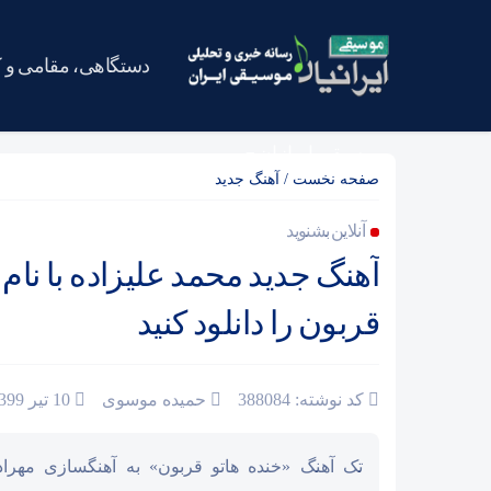
دستگاهی، مقامی و 
موسیقی ایرانیان
صفحه نخست
/
آهنگ جدید
آنلاین بشنوید
آهنگ جدید محمد علیزاده با نام 
قربون را دانلود کنید
کد نوشته: 388084
حمیده موسوی
10 تیر 1399
تک آهنگ «خنده هاتو قربون» به آهنگسازی مهرا