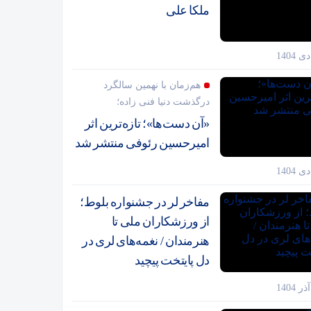
ملکا علی
هم‌زمان با نهمین سالگرد
درگذشت دنیا فنی زاده؛
«آن دست‌ها»؛ تازه‌ترین اثر
امیرحسین رئوفی منتشر شد
مفاخر لر در جشنواره بلوط؛
از ورزشکاران ملی تا
هنرمندان / نغمه‌های لری در
دل پایتخت پیچید