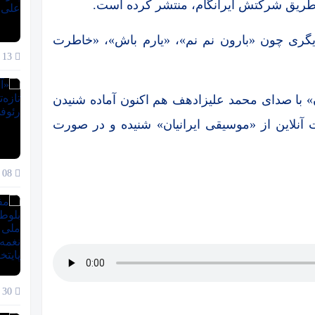
ز طریق شرکتش ایرانگام، منتشر کرده است.
دیگری چون «بارون نم نم»، «یارم باش»، «خاطرت
13 دی 1404
» با صدای محمد علیزادهف هم اکنون آماده شنیدن
 آنلاین از «موسیقی ایرانیان» شنیده و در صورت
08 دی 1404
30 آذر 1404