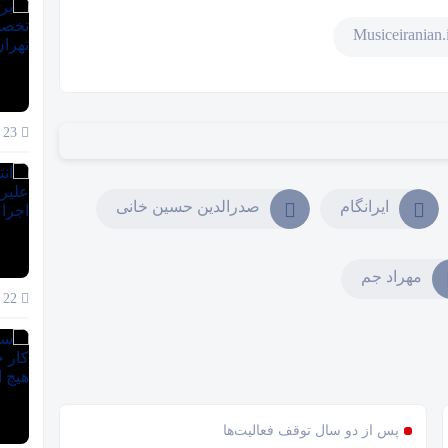
23 آذر 1404
ایرانگام
صدرالدین حسین خانی
مهراد جم
22 آذر 1404
پس از دو سال توقف فعالیت‌ها