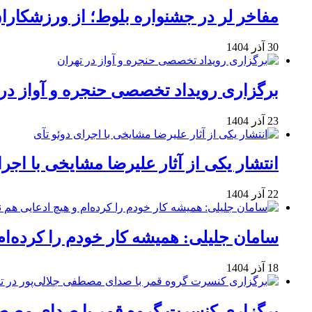
مفاخر لر در جشنواره بلوط؛ از ورزشکاران 
30 آذر 1404
برگزاری رویداد تخصصی حنجره و آواز در 
23 آذر 1404
انتشار یکی از آثار علیرضا مشایخی با اجرا
22 آذر 1404
سامان جلیلی: همیشه کار خودم را کرده‌ام
18 آذر 1404
برگزاری کنسرت گروه قمر با صدای مصطفی