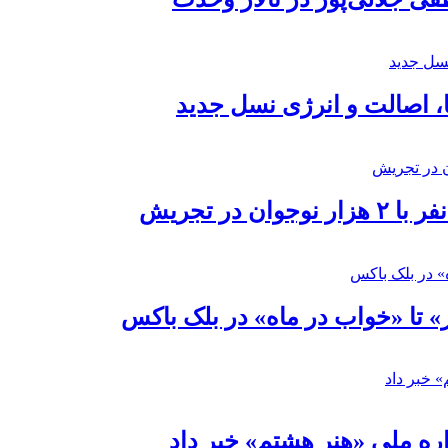
ا، اصالت و انرژی نسل جدید
در تجریش
» تا «خواب در ماه» در بلک باکس
ره ملی «هنر هشتم» خبر داد