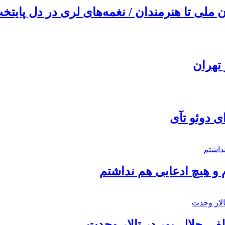
ملی تا هنرمندان / نغمه‌های لری در دل پایتخت
تهران
ی دوئو تآی
 و هیچ ادعایی هم نداشتم
 جلالی‌پور در تالار وحدت