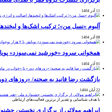
11 آذر 1404
آلبوم «نسل من»؛ ترکیب اشک‌ها و لبخنده
08 آذر 1404
همخوانی سرود «خورشید نمی‌سوزد» پویانفر با ۲ هزار نوجوان 
01 آذر 1404
بازگشت رضا فانید به صحنه/ «روزهای دور
22 آبان 1404
با هدف شناسایی و تقدیر از برترین فعالیت‌های ارتباطی
ابراهیم مولائی از برگزاری نخستین جشنوا