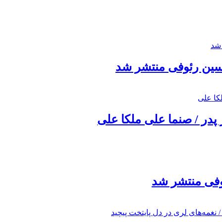
حسین رئوفی منتشر شد
 پدر / صنما علی ملکا علی
ئوفی منتشر شد