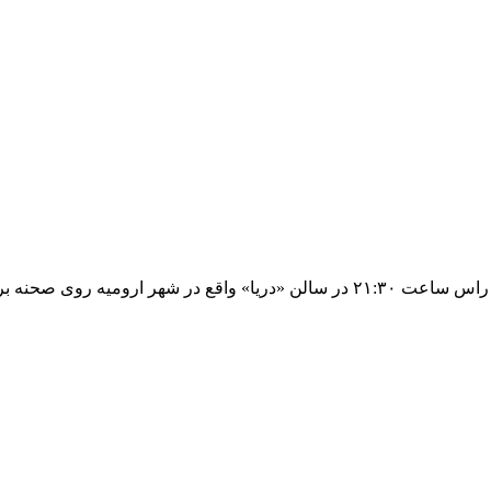
سالار عقیلی خواننده موسیقی ایرانی قرار است روز شنبه ۱۵ تیرماه، راس ساعت ۲۱:۳۰ در 