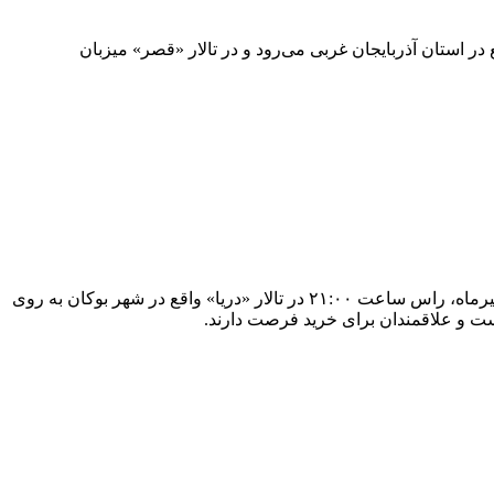
ا به اجرای کنسرت پرداخته، روز سه‌شنبه ۲۵ تیرماه به شهر میاندوآب واقع در استان آذربایجان غربی می‌رود و در تالار «قصر» میزبان
گروه موسیقی «هوروش» به خوانندگی مهدی دارابی که کنسرت‌های متعددی را در تیرماه امسال برگزار کرده، قرار است روز سه‌شنبه ۲۵ تیرماه، راس ساعت ۲۱:۰۰ در تالار «دریا» واقع در شهر بوکان به روی