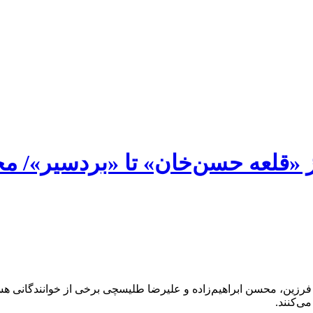
ز «قلعه حسن‌خان» تا «بردسیر»/ محس
د فرزین، محسن ابراهیم‌زاده و علیرضا طلیسچی برخی از خوانندگانی هست
ی‌کنند.