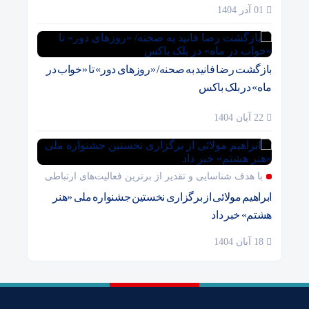
01 آذر 1404
بازگشت رضا فانید به صحنه/ «روزهای دور» تا «خواب در
ماه» در بلک باکس
22 آبان 1404
با هدف شناسایی و تقدیر از برترین فعالیت‌های ارتباطی
ابراهیم مولائی از برگزاری نخستین جشنواره ملی «هنر
هشتم» خبر داد
18 آبان 1404