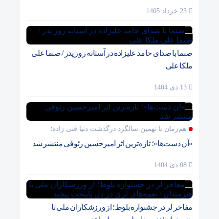
23 خرداد 1405
صنما با صدای حامد علیزاده در آستانه روز پدر / صنما علی
ملکا علی
13 دی 1404
هم‌زمان با نهمین سالگرد درگذشت دنیا فنی زاده؛
«آن دست‌ها»؛ تازه‌ترین اثر امیرحسین رئوفی منتشر شد
08 دی 1404
مفاخر لر در جشنواره بلوط؛ از ورزشکاران ملی تا