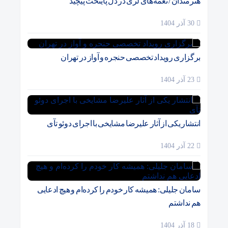
هنرمندان / نغمه‌های لری در دل پایتخت پیچید
30 آذر 1404
برگزاری رویداد تخصصی حنجره و آواز در تهران
23 آذر 1404
انتشار یکی از آثار علیرضا مشایخی با اجرای دوئو تآی
22 آذر 1404
سامان جلیلی: همیشه کار خودم را کرده‌ام و هیچ ادعایی
هم نداشتم
18 آذر 1404