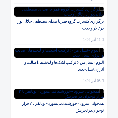
برگزاری کنسرت گروه قمر با صدای مصطفی جلالی‌پور
در تالار وحدت
11 آذر 1404
آلبوم «نسل من»؛ ترکیب اشک‌ها و لبخندها، اصالت و
انرژی نسل جدید
08 آذر 1404
همخوانی سرود «خورشید نمی‌سوزد» پویانفر با ۲ هزار
نوجوان در تجریش