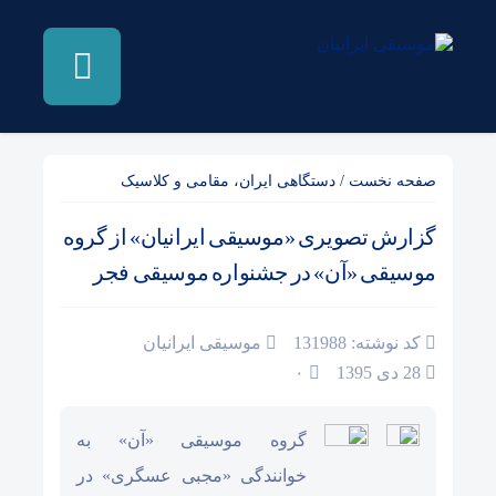
صفحه نخست
/
دستگاهی ایران، مقامی و کلاسیک
گزارش تصویری «موسیقی ایرانیان» از گروه
موسیقی «آن» در جشنواره موسیقی فجر
کد نوشته: 131988
موسیقی ایرانیان
28 دی 1395
۰
گروه موسیقی «آن» به
خوانندگی «مجبی عسگری» در