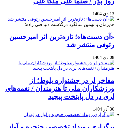
روز پدر / صنما علی ملکا علی
13 دی 1404
هم‌زمان با نهمین سالگرد درگذشت دنیا فنی زاده؛
«آن دست‌ها»؛ تازه‌ترین اثر امیرحسین
رئوفی منتشر شد
08 دی 1404
مفاخر لر در جشنواره بلوط؛ از
ورزشکاران ملی تا هنرمندان / نغمه‌های
لری در دل پایتخت پیچید
30 آذر 1404
برگزاری رویداد تخصصی حنجره و آواز