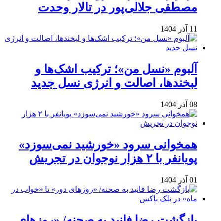
مصطفی جلالی‌پور در تالار وحدت
11 آذر 1404
آلبوم «نسل من»؛ ترکیب اشک‌ها و
لبخندها، اصالت و انرژی نسل جدید
08 آذر 1404
همخوانی سرود «خورشید نمی‌سوزد»
پویانفر با ۲ هزار نوجوان در تجریش
01 آذر 1404
بازگشت رضا فانید به صحنه/ «روزهای