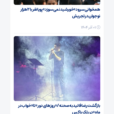
همخوانی سرود «خورشید نمی‌سوزد» پویانفر با ۲ هزار
نوجوان در تجریش
01 آذر 1404
بازگشت رضا فانید به صحنه/ «روزهای دور» تا «خواب در
ماه» در بلک باکس