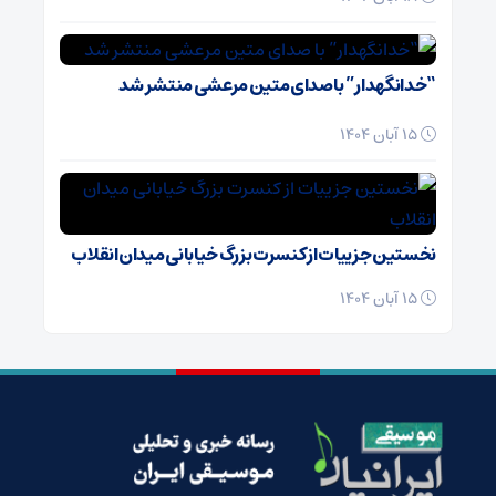
“خدانگهدار” با صدای متین مرعشی منتشر شد
15 آبان 1404
نخستین جزییات از کنسرت بزرگ خیابانی میدان انقلاب
15 آبان 1404