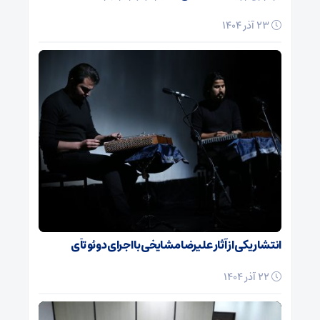
23 آذر 1404
انتشار یکی از آثار علیرضا مشایخی با اجرای دوئو تآی
22 آذر 1404