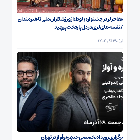
مفاخر لر در جشنواره بلوط؛ از ورزشکاران ملی تا هنرمندان
/ نغمه‌های لری در دل پایتخت پیچید
30 آذر 1404
برگزاری رویداد تخصصی حنجره و آواز در تهران