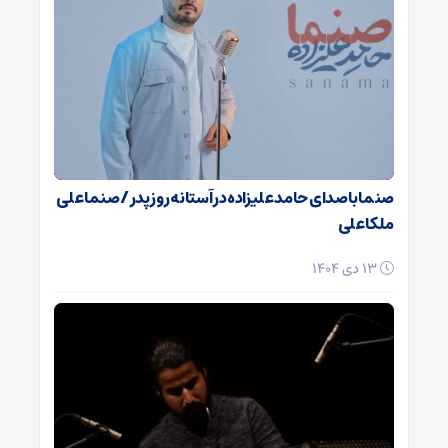
صنما با صدای حامد علیزاده در آستانه روز پدر / صنما علی
ملکا علی
13 دی 1404