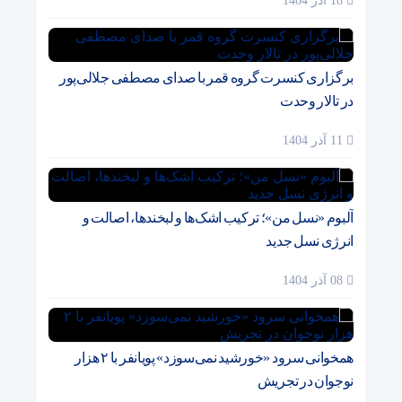
18 آذر 1404
برگزاری کنسرت گروه قمر با صدای مصطفی جلالی‌پور
در تالار وحدت
11 آذر 1404
آلبوم «نسل من»؛ ترکیب اشک‌ها و لبخندها، اصالت و
انرژی نسل جدید
08 آذر 1404
همخوانی سرود «خورشید نمی‌سوزد» پویانفر با ۲ هزار
نوجوان در تجریش