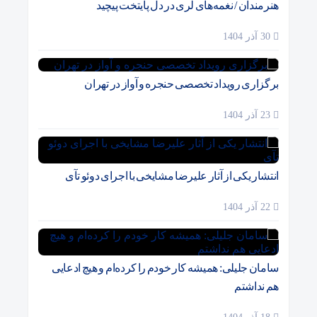
هنرمندان / نغمه‌های لری در دل پایتخت پیچید
30 آذر 1404
برگزاری رویداد تخصصی حنجره و آواز در تهران
23 آذر 1404
انتشار یکی از آثار علیرضا مشایخی با اجرای دوئو تآی
22 آذر 1404
سامان جلیلی: همیشه کار خودم را کرده‌ام و هیچ ادعایی
هم نداشتم