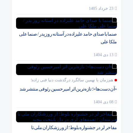
23 خرداد 1405
صنما با صدای حامد علیزاده در آستانه روز پدر / صنما علی
ملکا علی
13 دی 1404
هم‌زمان با نهمین سالگرد درگذشت دنیا فنی زاده؛
«آن دست‌ها»؛ تازه‌ترین اثر امیرحسین رئوفی منتشر شد
08 دی 1404
مفاخر لر در جشنواره بلوط؛ از ورزشکاران ملی تا