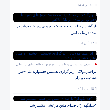
01 آذر 1404
بازگشت رضا فانید به صحنه/ «روزهای دور» تا «خواب در
ماه» در بلک باکس
22 آبان 1404
با هدف شناسایی و تقدیر از برترین فعالیت‌های ارتباطی
ابراهیم مولائی از برگزاری نخستین جشنواره ملی «هنر
هشتم» خبر داد
18 آبان 1404
“خدانگهدار” با صدای متین مرعشی منتشر شد