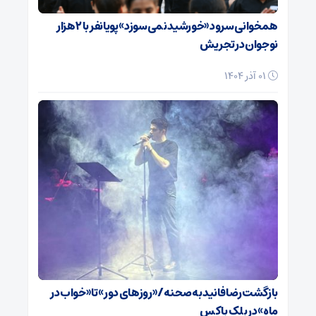
همخوانی سرود «خورشید نمی‌سوزد» پویانفر با ۲ هزار
نوجوان در تجریش
01 آذر 1404
بازگشت رضا فانید به صحنه/ «روزهای دور» تا «خواب در
ماه» در بلک باکس