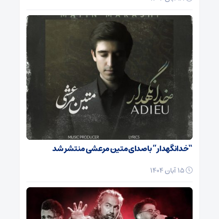
“خدانگهدار” با صدای متین مرعشی منتشر شد
15 آبان 1404