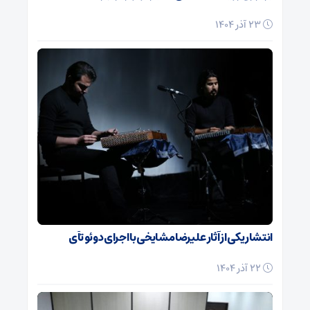
23 آذر 1404
انتشار یکی از آثار علیرضا مشایخی با اجرای دوئو تآی
22 آذر 1404