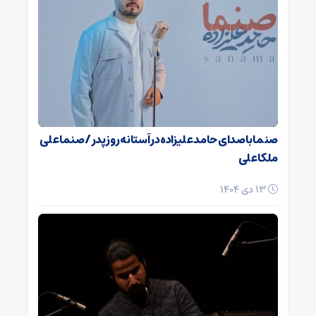
صنما با صدای حامد علیزاده در آستانه روز پدر / صنما علی
ملکا علی
13 دی 1404