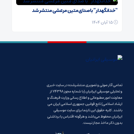
“خدانگهدار” با صدای متین مرعشی منتشر شد
15 آبان 1404
تمامی آثار صوتی و تصویری منتشرشده در سایت خبری
و تحلیلی موسیقی ایرانیان (با شماره مجوز 74398 از
معاونت امور مطبوعاتی و اطلاع رسانی وزارت فرهنگ و
ارشاد اسلامی) تابع قوانین جمهوری اسلامی ایران می
باشند. کلیه حقوق این تارنما برای سایت موسیقی
ایرانیان محفوظ می‌باشد و هرگونه اقتباس یا برداشتی
بدون ذکر ماخذ مجاز نیست.