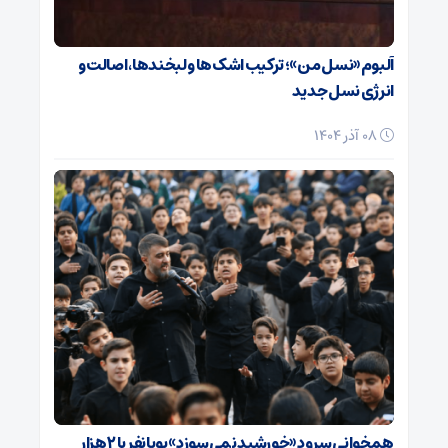
آلبوم «نسل من»؛ ترکیب اشک‌ها و لبخندها، اصالت و
انرژی نسل جدید
08 آذر 1404
همخوانی سرود «خورشید نمی‌سوزد» پویانفر با ۲ هزار