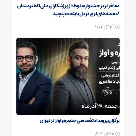
مفاخر لر در جشنواره بلوط؛ از ورزشکاران ملی تا هنرمندان
/ نغمه‌های لری در دل پایتخت پیچید
30 آذر 1404
برگزاری رویداد تخصصی حنجره و آواز در تهران
23 آذر 1404