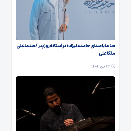
صنما با صدای حامد علیزاده در آستانه روز پدر / صنما علی
ملکا علی
13 دی 1404