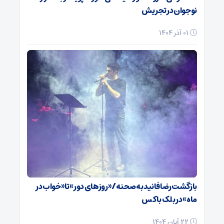
نوجوان در تجریش
01 آذر 1404
بازگشت رضا فانید به صحنه/ «روزهای دور» تا «خواب در
ماه» در بلک باکس
22 آبان 1404