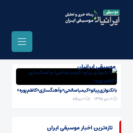
بایگانی‌ها خرید آلبوم ستاره های رقصان -
موسیقی ایرانیان
با تکنوازی پیانو «کیمیا صالحی» و آهنگسازی «کاظم پوره»
01 تیر 1395
۱ دیدگاه
تازه‌ترین اخبار موسیقی ایران