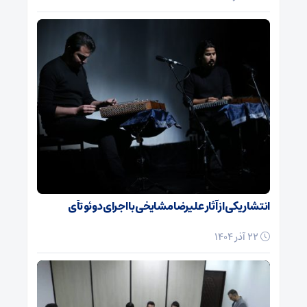
انتشار یکی از آثار علیرضا مشایخی با اجرای دوئو تآی
22 آذر 1404