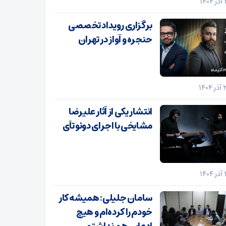
برگزاری رویداد تخصصی
حنجره و آواز در تهران
انتشار یکی از آثار علیرضا
مشایخی با اجرای دوئو تآی
سامان جلیلی: همیشه کار
خودم را کرده‌ام و هیچ