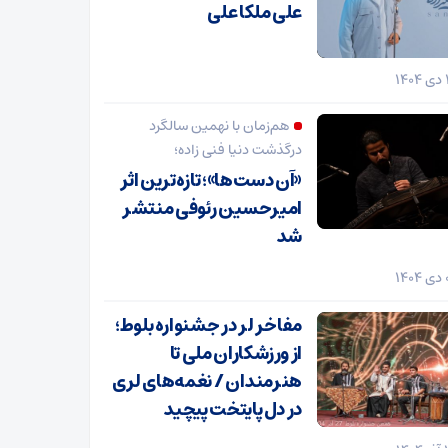
علی ملکا علی
هم‌زمان با نهمین سالگرد
درگذشت دنیا فنی زاده؛
«آن دست‌ها»؛ تازه‌ترین اثر
امیرحسین رئوفی منتشر
شد
مفاخر لر در جشنواره بلوط؛
از ورزشکاران ملی تا
هنرمندان / نغمه‌های لری
در دل پایتخت پیچید