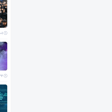
01 آذر 1404
22 آبان 1404