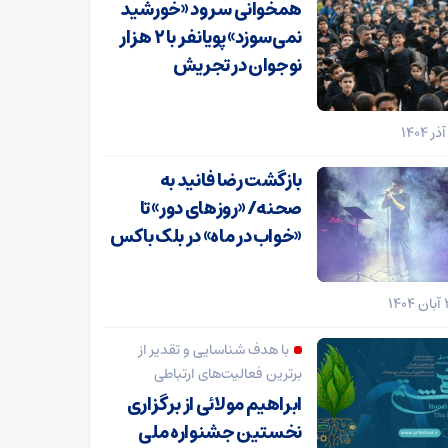
همخوانی سرود «خورشید
نمی‌سوزد» پویانفر با ۲ هزار
نوجوان در تجریش
بازگشت رضا فانید به
صحنه/ «روزهای دور» تا
«خواب در ماه» در بلک باکس
با هدف شناسایی و تقدیر از
برترین فعالیت‌های ارتباطی
ابراهیم مولائی از برگزاری
نخستین جشنواره ملی