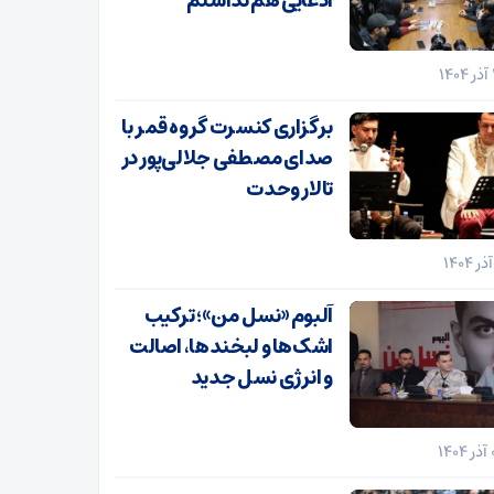
ادعایی هم نداشتم
برگزاری کنسرت گروه قمر با
صدای مصطفی جلالی‌پور در
تالار وحدت
آلبوم «نسل من»؛ ترکیب
اشک‌ها و لبخندها، اصالت
و انرژی نسل جدید