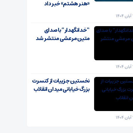
«هنر هشتم» خبر داد
“خدانگهدار” با صدای
متین مرعشی منتشر شد
نخستین جزییات از کنسرت
بزرگ خیابانی میدان انقلاب