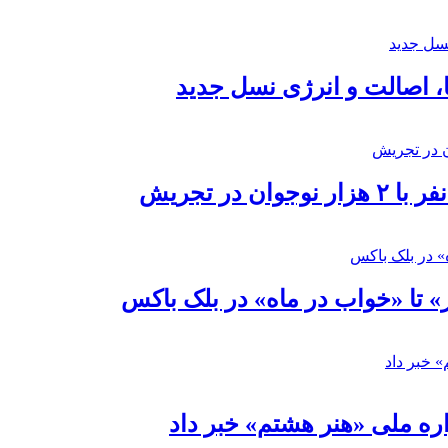
ا، اصالت و انرژی نسل جدید
در تجریش
» تا «خواب در ماه» در بلک باکس
ره ملی «هنر هشتم» خبر داد