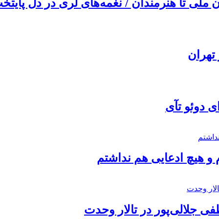
ملی تا هنرمندان / نغمه‌های لری در دل پایتخت
تهران
ی دوئو تآی
 و هیچ ادعایی هم نداشتم
 جلالی‌پور در تالار وحدت