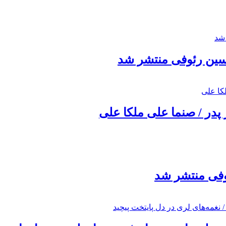
حسین رئوفی منتشر شد
 پدر / صنما علی ملکا علی
ئوفی منتشر شد