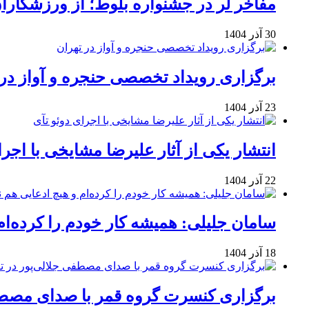
مفاخر لر در جشنواره بلوط؛ از ورزشکاران 
30 آذر 1404
برگزاری رویداد تخصصی حنجره و آواز در 
23 آذر 1404
انتشار یکی از آثار علیرضا مشایخی با اجرا
22 آذر 1404
سامان جلیلی: همیشه کار خودم را کرده‌ام
18 آذر 1404
برگزاری کنسرت گروه قمر با صدای مصطفی