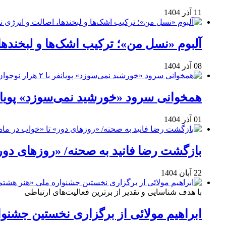
11 آذر 1404
آلبوم «نسل من»؛ ترکیب اشک‌ها و لبخنده
08 آذر 1404
همخوانی سرود «خورشید نمی‌سوزد» پویانفر با ۲ هزار نوجوان 
01 آذر 1404
بازگشت رضا فانید به صحنه/ «روزهای دور
22 آبان 1404
با هدف شناسایی و تقدیر از برترین فعالیت‌های ارتباطی
ابراهیم مولائی از برگزاری نخستین جشنوا