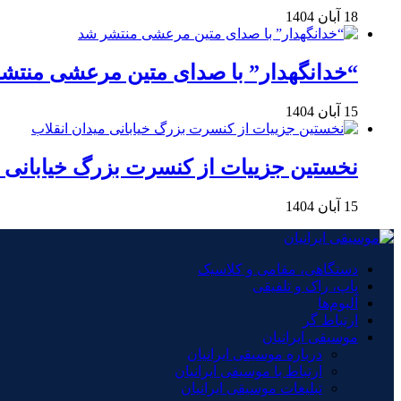
18 آبان 1404
“خدانگهدار” با صدای متین مرعشی منتش
15 آبان 1404
نخستین جزییات از کنسرت بزرگ خیابانی م
15 آبان 1404
دستگاهی، مقامی و کلاسیک
پاپ، راک و تلفیقی
آلبوم‌ها
ارتباط گر
موسیقی ایرانیان
درباره موسیقی ایرانیان
ارتباط با موسیقی ایرانیان
تبلیغات موسیقی ایرانیان