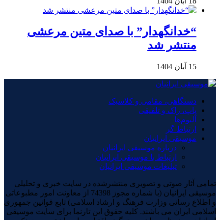
18 آبان 1404
“خدانگهدار” با صدای متین مرعشی
منتشر شد
15 آبان 1404
دستگاهی، مقامی و کلاسیک
پاپ، راک و تلفیقی
آلبوم‌ها
ارتباط گر
موسیقی ایرانیان
درباره موسیقی ایرانیان
ارتباط با موسیقی ایرانیان
تبلیغات موسیقی ایرانیان
تمامی آثار صوتی و تصویری منتشرشده در سایت خبری و تحلیلی
موسیقی ایرانیان (با شماره مجوز 74398 از معاونت امور مطبوعاتی
و اطلاع رسانی وزارت فرهنگ و ارشاد اسلامی) تابع قوانین جمهوری
اسلامی ایران می باشند. کلیه حقوق این تارنما برای سایت موسیقی