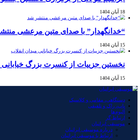
18 آبان 1404
“خدانگهدار” با صدای متین مرعشی منتش
15 آبان 1404
نخستین جزییات از کنسرت بزرگ خیابانی م
15 آبان 1404
دستگاهی، مقامی و کلاسیک
پاپ، راک و تلفیقی
آلبوم‌ها
ارتباط گر
موسیقی ایرانیان
درباره موسیقی ایرانیان
ارتباط با موسیقی ایرانیان