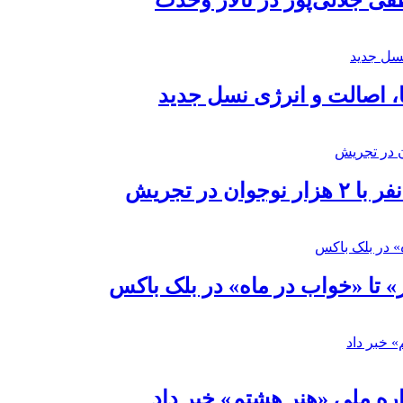
 جلالی‌پور در تالار وحدت
ا، اصالت و انرژی نسل جدید
در تجریش
» تا «خواب در ماه» در بلک باکس
ره ملی «هنر هشتم» خبر داد