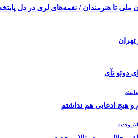
ملی تا هنرمندان / نغمه‌های لری در دل پایتخت
تهران
ی دوئو تآی
 و هیچ ادعایی هم نداشتم