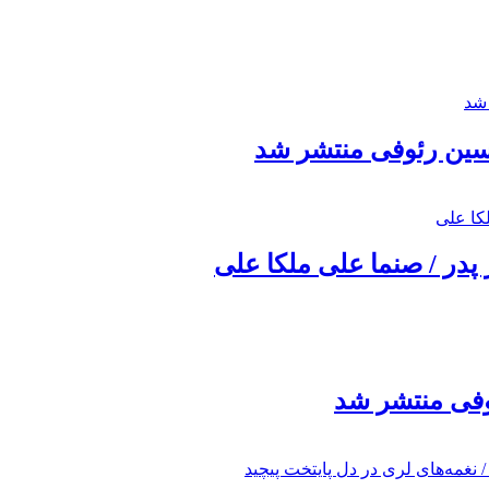
حسین رئوفی منتشر شد
 پدر / صنما علی ملکا علی
ئوفی منتشر شد