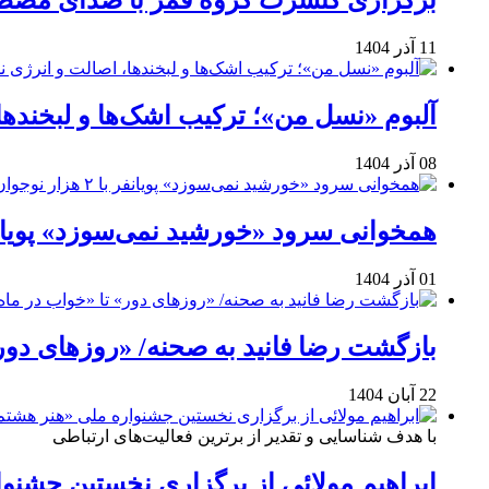
برگزاری کنسرت گروه قمر با صدای مصطفی
11 آذر 1404
آلبوم «نسل من»؛ ترکیب اشک‌ها و لبخنده
08 آذر 1404
همخوانی سرود «خورشید نمی‌سوزد» پویانفر با ۲ هزار نوجوان 
01 آذر 1404
بازگشت رضا فانید به صحنه/ «روزهای دور
22 آبان 1404
با هدف شناسایی و تقدیر از برترین فعالیت‌های ارتباطی
ابراهیم مولائی از برگزاری نخستین جشنوا