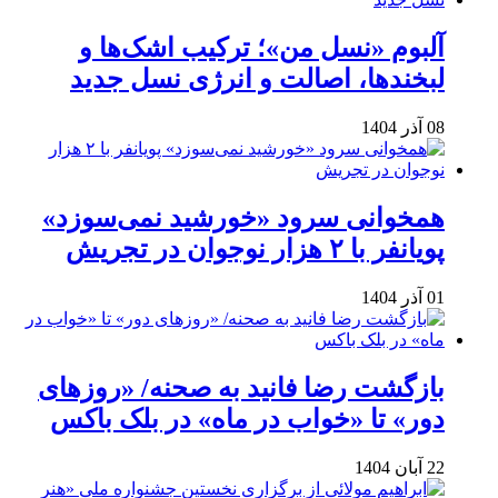
آلبوم «نسل من»؛ ترکیب اشک‌ها و
لبخندها، اصالت و انرژی نسل جدید
08 آذر 1404
همخوانی سرود «خورشید نمی‌سوزد»
پویانفر با ۲ هزار نوجوان در تجریش
01 آذر 1404
بازگشت رضا فانید به صحنه/ «روزهای
دور» تا «خواب در ماه» در بلک باکس
22 آبان 1404