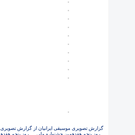
گزارش تصویری موسیقی ایرانیان از
گزارش تصویری مو
روز پنجم هفدهمین جشنواره ملی
روز پنجم هفده