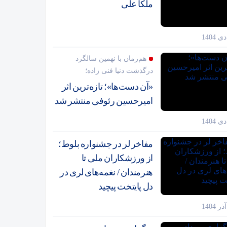
ملکا علی
هم‌زمان با نهمین سالگرد
درگذشت دنیا فنی زاده؛
«آن دست‌ها»؛ تازه‌ترین اثر
امیرحسین رئوفی منتشر شد
مفاخر لر در جشنواره بلوط؛
از ورزشکاران ملی تا
هنرمندان / نغمه‌های لری در
دل پایتخت پیچید