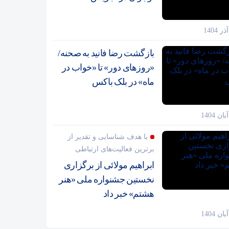
بازگشت رضا فانید به صحنه/
«روزهای دور» تا «خواب در
ماه» در بلک باکس
با هدف شناسایی و تقدیر از
برترین فعالیت‌های ارتباطی
ابراهیم مولائی از برگزاری
نخستین جشنواره ملی «هنر
هشتم» خبر داد