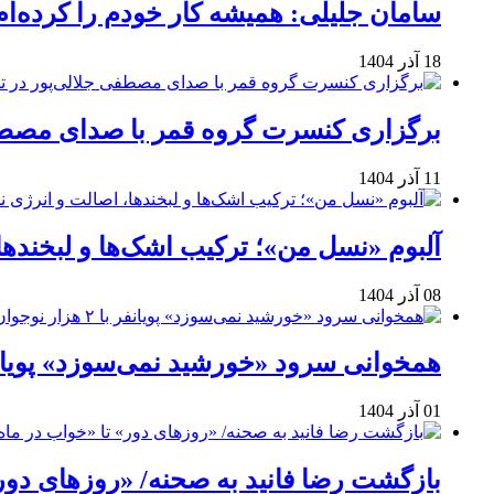
سامان جلیلی: همیشه کار خودم را کرده‌ام
18 آذر 1404
برگزاری کنسرت گروه قمر با صدای مصطفی
11 آذر 1404
آلبوم «نسل من»؛ ترکیب اشک‌ها و لبخنده
08 آذر 1404
همخوانی سرود «خورشید نمی‌سوزد» پویانفر با ۲ هزار نوجوان 
01 آذر 1404
بازگشت رضا فانید به صحنه/ «روزهای دور