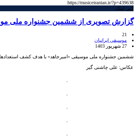
https://musiceiranian.ir/?p=439638
کپی لینک
گزارش تصویری از ششمین جشنواره ملی موس
21
موسیقی ایرانیان
27 شهریور 1403
ششمین جشنواره ملی موسیقی «امیرجاهد» با هدف کشف استعدادهای 
عکاس: علی چاشنی گیر