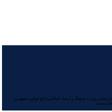
یرانیان (با شماره مجوز 74398 از معاونت امور مطبوعاتی و اطلاع رسانی وزارت فرهنگ و ارشاد اسلامی) تابع قوانین جمهوری
جاز نیست.