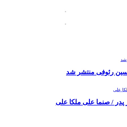
حسین رئوفی منتشر شد
 پدر / صنما علی ملکا علی