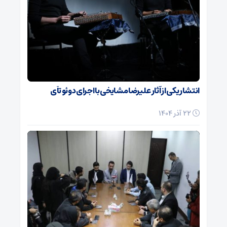
انتشار یکی از آثار علیرضا مشایخی با اجرای دوئو تآی
22 آذر 1404