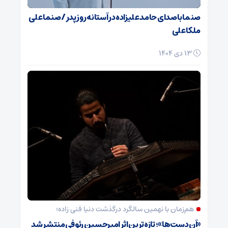
صنما با صدای حامد علیزاده در آستانه روز پدر / صنما علی
ملکا علی
13 دی 1404
هم‌زمان با نهمین سالگرد درگذشت دنیا فنی زاده؛
«آن دست‌ها»؛ تازه‌ترین اثر امیرحسین رئوفی منتشر شد