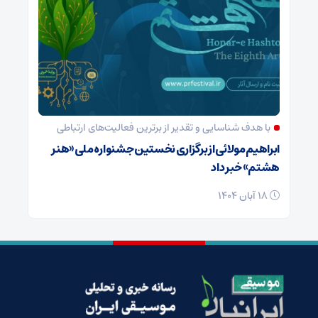
با هدف شناسایی و تقدیر از برترین فعالیت‌های ارتباطی
ابراهیم مولائی از برگزاری نخستین جشنواره ملی «هنر
هشتم» خبر داد
18 آبان 1404