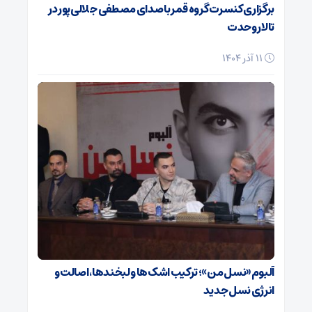
برگزاری کنسرت گروه قمر با صدای مصطفی جلالی‌پور در
تالار وحدت
11 آذر 1404
آلبوم «نسل من»؛ ترکیب اشک‌ها و لبخندها، اصالت و
انرژی نسل جدید