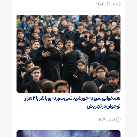
08 آذر 1404
همخوانی سرود «خورشید نمی‌سوزد» پویانفر با ۲ هزار
نوجوان در تجریش
01 آذر 1404