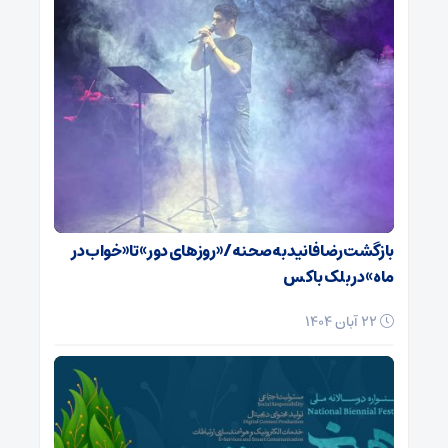
بازگشت رضا فانید به صحنه/ «روزهای دور» تا «خواب در
ماه» در بلک باکس
22 آبان 1404