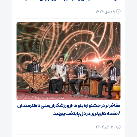
08 دی 1404
مفاخر لر در جشنواره بلوط؛ از ورزشکاران ملی تا هنرمندان
/ نغمه‌های لری در دل پایتخت پیچید
30 آذر 1404