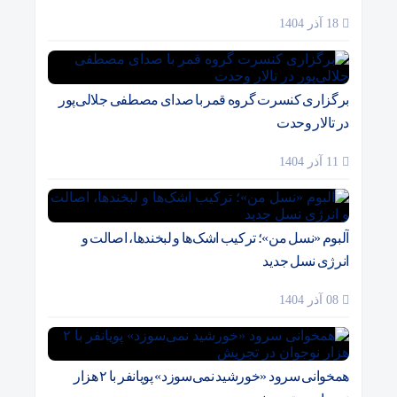
18 آذر 1404
برگزاری کنسرت گروه قمر با صدای مصطفی جلالی‌پور
در تالار وحدت
11 آذر 1404
آلبوم «نسل من»؛ ترکیب اشک‌ها و لبخندها، اصالت و
انرژی نسل جدید
08 آذر 1404
همخوانی سرود «خورشید نمی‌سوزد» پویانفر با ۲ هزار