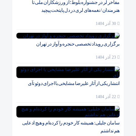
مفاخر لر در جشنواره بلوط؛ از ورزشکاران ملی تا
هنرمندان / نغمه‌های لری در دل پایتخت پیچید
30 آذر 1404
برگزاری رویداد تخصصی حنجره و آواز در تهران
23 آذر 1404
انتشار یکی از آثار علیرضا مشایخی با اجرای دوئو تآی
22 آذر 1404
سامان جلیلی: همیشه کار خودم را کرده‌ام و هیچ ادعایی
هم نداشتم