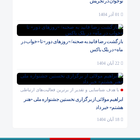
نوجوان در تجریش
01 آذر 1404
بازگشت رضا فانید به صحنه/ «روزهای دور» تا «خواب در
ماه» در بلک باکس
22 آبان 1404
با هدف شناسایی و تقدیر از برترین فعالیت‌های ارتباطی
ابراهیم مولائی از برگزاری نخستین جشنواره ملی «هنر
هشتم» خبر داد
18 آبان 1404