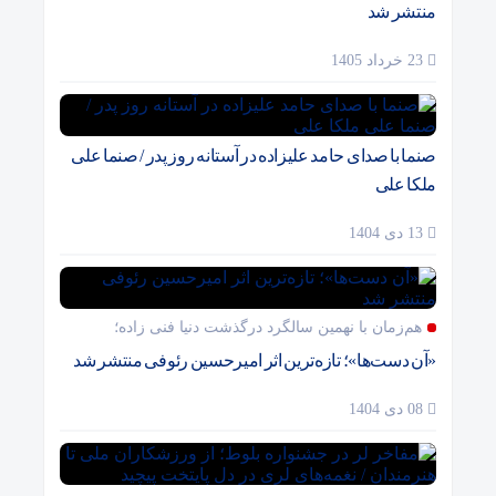
منتشر شد
23 خرداد 1405
صنما با صدای حامد علیزاده در آستانه روز پدر / صنما علی
ملکا علی
13 دی 1404
هم‌زمان با نهمین سالگرد درگذشت دنیا فنی زاده؛
«آن دست‌ها»؛ تازه‌ترین اثر امیرحسین رئوفی منتشر شد
08 دی 1404