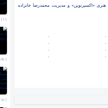
هنری «اکسیرنوین» و مدیریت محمدرضا خانزاده
13 دی 1404
08 دی 1404
30 آذر 1404