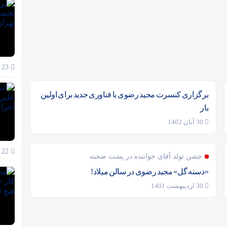
23 آذر 1404
برگزاری کنسرت مجید رضوی با فناوری جدید برای اولین
بار
30 آبان 1402
22 آذر 1404
جشن تولد آقای خواننده در پشت صحنه
«دسته گل» مجید رضوی در سالن میلاد!
30 اردیبهشت 1401