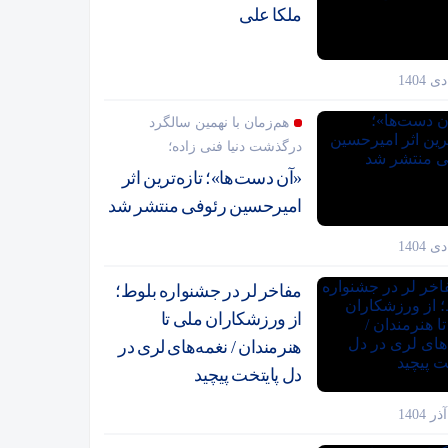
ملکا علی
هم‌زمان با نهمین سالگرد
درگذشت دنیا فنی زاده؛
«آن دست‌ها»؛ تازه‌ترین اثر
امیرحسین رئوفی منتشر شد
مفاخر لر در جشنواره بلوط؛
از ورزشکاران ملی تا
هنرمندان / نغمه‌های لری در
دل پایتخت پیچید