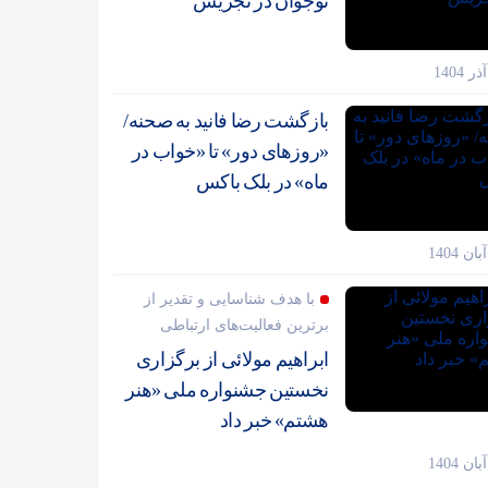
نوجوان در تجریش
بازگشت رضا فانید به صحنه/
«روزهای دور» تا «خواب در
ماه» در بلک باکس
با هدف شناسایی و تقدیر از
برترین فعالیت‌های ارتباطی
ابراهیم مولائی از برگزاری
نخستین جشنواره ملی «هنر
هشتم» خبر داد