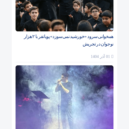
همخوانی سرود «خورشید نمی‌سوزد» پویانفر با ۲ هزار
نوجوان در تجریش
01 آذر 1404