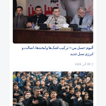
آلبوم «نسل من»؛ ترکیب اشک‌ها و لبخندها، اصالت و
انرژی نسل جدید
08 آذر 1404