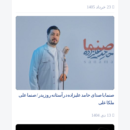
23 خرداد 1405
صنما با صدای حامد علیزاده در آستانه روز پدر / صنما علی
ملکا علی
13 دی 1404