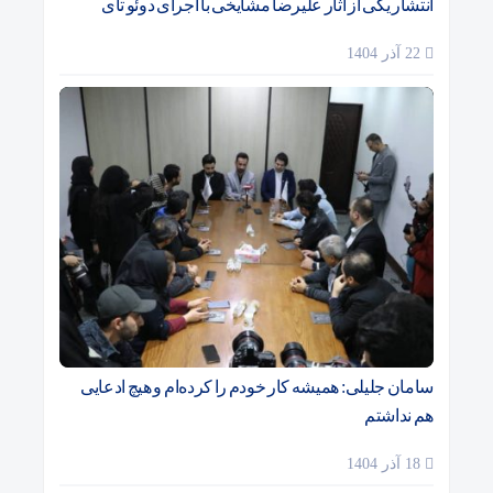
انتشار یکی از آثار علیرضا مشایخی با اجرای دوئو تآی
22 آذر 1404
سامان جلیلی: همیشه کار خودم را کرده‌ام و هیچ ادعایی
هم نداشتم
18 آذر 1404