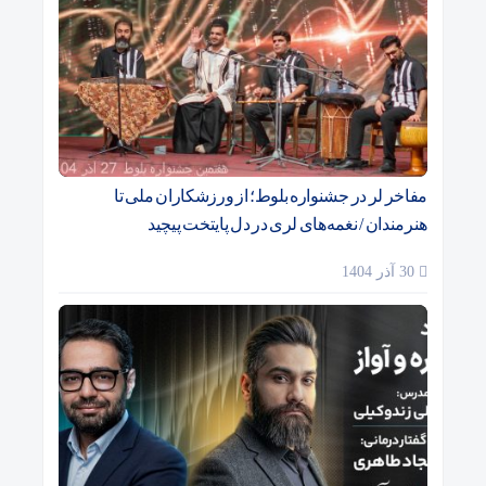
مفاخر لر در جشنواره بلوط؛ از ورزشکاران ملی تا
هنرمندان / نغمه‌های لری در دل پایتخت پیچید
30 آذر 1404