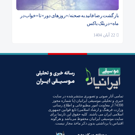
بازگشت رضا فانید به صحنه/ «روزهای دور» تا «خواب در
ماه» در بلک باکس
22 آبان 1404
تمامی آثار صوتی و تصویری منتشرشده در سایت
خبری و تحلیلی موسیقی ایرانیان (با شماره مجوز
74398 از معاونت امور مطبوعاتی و اطلاع رسانی
وزارت فرهنگ و ارشاد اسلامی) تابع قوانین جمهوری
اسلامی ایران می باشند. کلیه حقوق این تارنما برای
سایت موسیقی ایرانیان محفوظ می‌باشد و هرگونه
اقتباس یا برداشتی بدون ذکر ماخذ مجاز نیست.