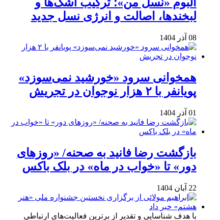
آلبوم «نسل من»؛ ترکیب اشک‌ها و
لبخندها، اصالت و انرژی نسل جدید
08 آذر 1404
همخوانی سرود «خورشید نمی‌سوزد»
پویانفر با ۲ هزار نوجوان در تجریش
01 آذر 1404
بازگشت رضا فانید به صحنه/ «روزهای
دور» تا «خواب در ماه» در بلک باکس
22 آبان 1404
با هدف شناسایی و تقدیر از برترین فعالیت‌های ارتباطی