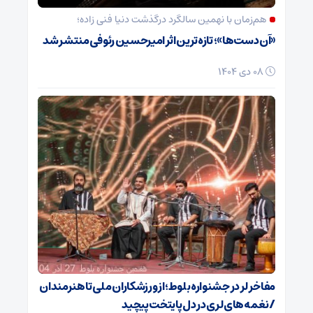
هم‌زمان با نهمین سالگرد درگذشت دنیا فنی زاده؛
«آن دست‌ها»؛ تازه‌ترین اثر امیرحسین رئوفی منتشر شد
08 دی 1404
مفاخر لر در جشنواره بلوط؛ از ورزشکاران ملی تا هنرمندان
/ نغمه‌های لری در دل پایتخت پیچید