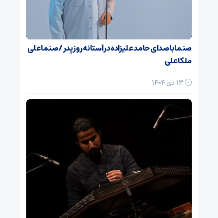
صنما با صدای حامد علیزاده در آستانه روز پدر / صنما علی
ملکا علی
13 دی 1404