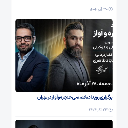
30 آذر 1404
برگزاری رویداد تخصصی حنجره و آواز در تهران
23 آذر 1404