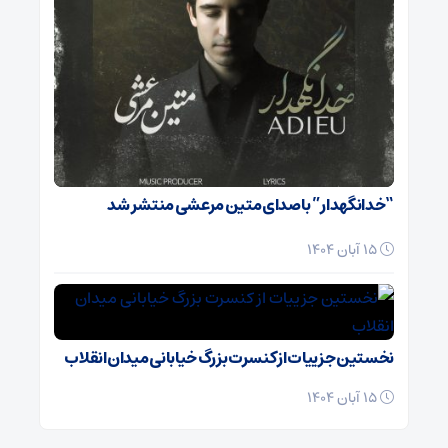
“خدانگهدار” با صدای متین مرعشی منتشر شد
15 آبان 1404
نخستین جزییات از کنسرت بزرگ خیابانی میدان انقلاب
15 آبان 1404