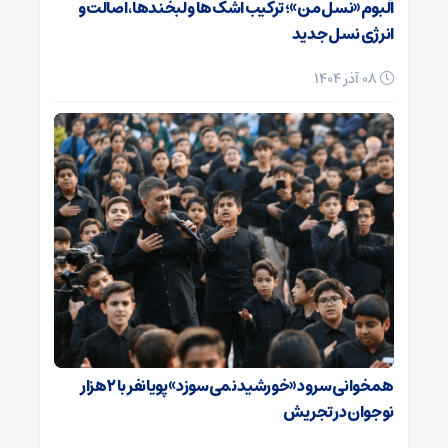
آلبوم «نسل من»؛ ترکیب اشک‌ها و لبخندها، اصالت و
انرژی نسل جدید
08 آذر 1404
همخوانی سرود «خورشید نمی‌سوزد» پویانفر با ۲ هزار
نوجوان در تجریش