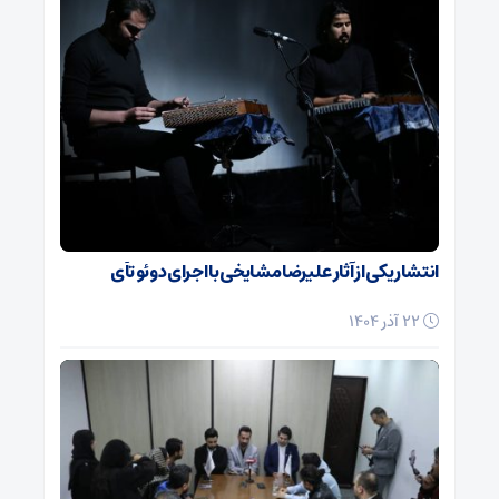
انتشار یکی از آثار علیرضا مشایخی با اجرای دوئو تآی
22 آذر 1404