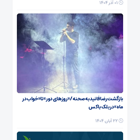
01 آذر 1404
بازگشت رضا فانید به صحنه/ «روزهای دور» تا «خواب در
ماه» در بلک باکس
22 آبان 1404