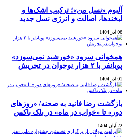
آلبوم «نسل من»؛ ترکیب اشک‌ها و
لبخندها، اصالت و انرژی نسل جدید
08 آذر 1404
همخوانی سرود «خورشید نمی‌سوزد»
پویانفر با ۲ هزار نوجوان در تجریش
01 آذر 1404
بازگشت رضا فانید به صحنه/ «روزهای
دور» تا «خواب در ماه» در بلک باکس
22 آبان 1404