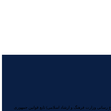
یرانیان (با شماره مجوز 74398 از معاونت امور مطبوعاتی و اطلاع رسانی وزارت فرهنگ و ارشاد اسلامی) تابع قوانین جمهوری