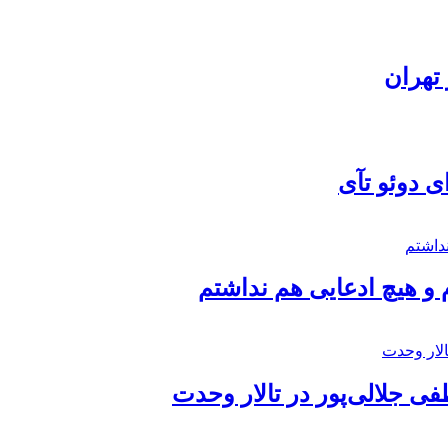
تهران
ی دوئو تآی
 و هیچ ادعایی هم نداشتم
 جلالی‌پور در تالار وحدت