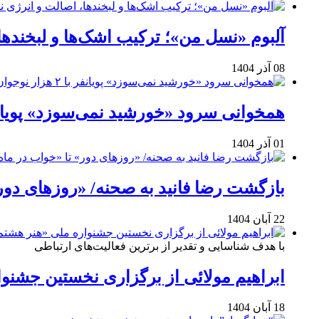
آلبوم «نسل من»؛ ترکیب اشک‌ها و لبخنده
08 آذر 1404
همخوانی سرود «خورشید نمی‌سوزد» پویانفر با ۲ هزار نوجوان 
01 آذر 1404
بازگشت رضا فانید به صحنه/ «روزهای دور
22 آبان 1404
با هدف شناسایی و تقدیر از برترین فعالیت‌های ارتباطی
ابراهیم مولائی از برگزاری نخستین جشنوا
18 آبان 1404