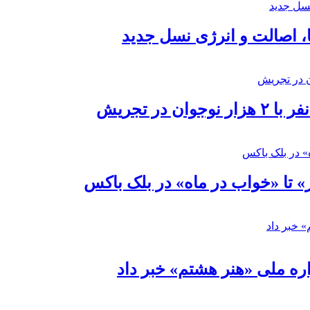
ا، اصالت و انرژی نسل جدید
در تجریش
» تا «خواب در ماه» در بلک باکس
ره ملی «هنر هشتم» خبر داد