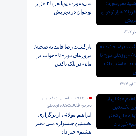
نمی‌سوزد» پویانفر با ۲ هزار
نوجوان در تجریش
بازگشت رضا فانید به صحنه/
«روزهای دور» تا «خواب در
ماه» در بلک باکس
با هدف شناسایی و تقدیر از
برترین فعالیت‌های ارتباطی
ابراهیم مولائی از برگزاری
نخستین جشنواره ملی «هنر
هشتم» خبر داد