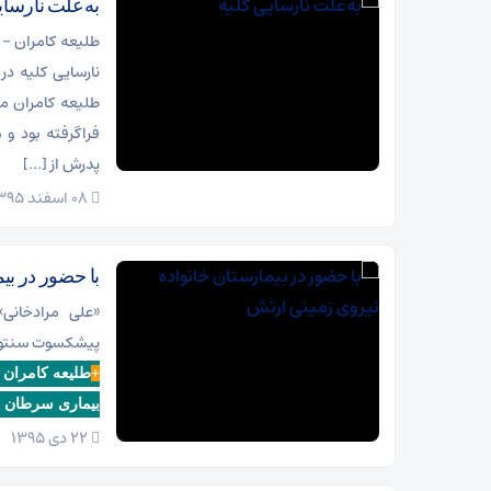
به‌علت نارسای
طلیعه کامران – 
نارسایی کلیه در
فراگرفته بود و 
پدرش از […]
08 اسفند 1395
با حضور در بی
«علی مرادخانی»
پیشکسوت سنتور )
+
طلیعه کامران (
بیماری سرطان د
22 دی 1395