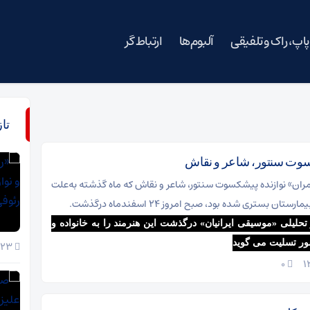
پاپ، راک و تلفیقی
آلبوم‌ها
ارتباط گر
تا
سوت سنتور، شاعر و نقاش
ران» نوازنده پیشکسوت سنتور، شاعر و نقاش که ماه گذشته به‌علت
ستان بستری شده بود، صبح امروز ۲۴ اسفندماه درگذشت.
حلیلی «موسیقی ایرانیان» درگذشت این هنرمند را به خانواده و
ور تسلیت می گوید
23 خرداد 1405
۰