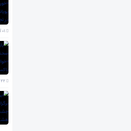
01 آذر 1404
22 آبان 1404