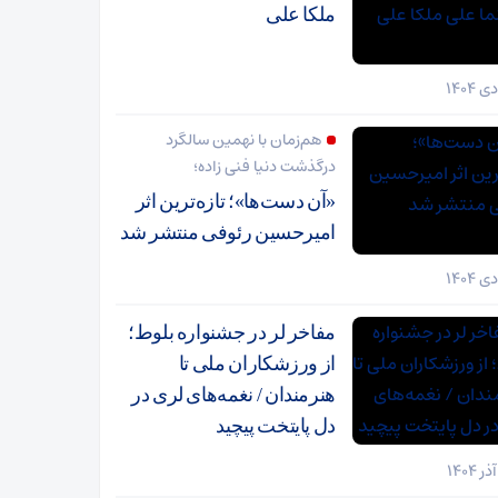
ملکا علی
هم‌زمان با نهمین سالگرد
درگذشت دنیا فنی زاده؛
«آن دست‌ها»؛ تازه‌ترین اثر
امیرحسین رئوفی منتشر شد
مفاخر لر در جشنواره بلوط؛
از ورزشکاران ملی تا
هنرمندان / نغمه‌های لری در
دل پایتخت پیچید