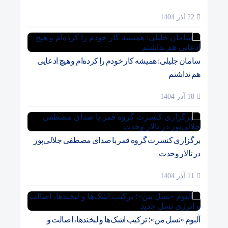
22 آذر 1404
سامان جلیلی: همیشه کار خودم را کرده‌ام و هیچ ادعایی
هم نداشتم
18 آذر 1404
برگزاری کنسرت گروه قمر با صدای مصطفی جلالی‌پور
در تالار وحدت
11 آذر 1404
آلبوم «نسل من»؛ ترکیب اشک‌ها و لبخندها، اصالت و