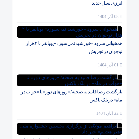
انرژی نسل جدید
08 آذر 1404
همخوانی سرود «خورشید نمی‌سوزد» پویانفر با ۲ هزار
نوجوان در تجریش
01 آذر 1404
بازگشت رضا فانید به صحنه/ «روزهای دور» تا «خواب در
ماه» در بلک باکس
22 آبان 1404