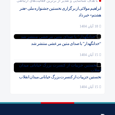
با هدف شناسایی و تقدیر از برترین فعالیت‌های ارتباطی
ابراهیم مولائی از برگزاری نخستین جشنواره ملی «هنر
هشتم» خبر داد
18 آبان 1404
“خدانگهدار” با صدای متین مرعشی منتشر شد
15 آبان 1404
نخستین جزییات از کنسرت بزرگ خیابانی میدان انقلاب
15 آبان 1404