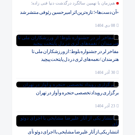
هم‌زمان با نهمین سالگرد درگذشت دنیا فنی زاده؛
«آن دست‌ها»؛ تازه‌ترین اثر امیرحسین رئوفی منتشر شد
08 دی 1404
مفاخر لر در جشنواره بلوط؛ از ورزشکاران ملی تا
هنرمندان / نغمه‌های لری در دل پایتخت پیچید
30 آذر 1404
برگزاری رویداد تخصصی حنجره و آواز در تهران
23 آذر 1404
انتشار یکی از آثار علیرضا مشایخی با اجرای دوئو تآی