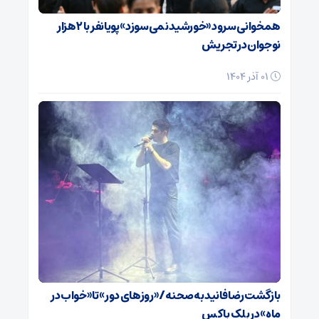
همخوانی سرود «خورشید نمی‌سوزد» پویانفر با ۲ هزار
نوجوان در تجریش
01 آذر 1404
بازگشت رضا فانید به صحنه/ «روزهای دور» تا «خواب در
ماه» در بلک باکس