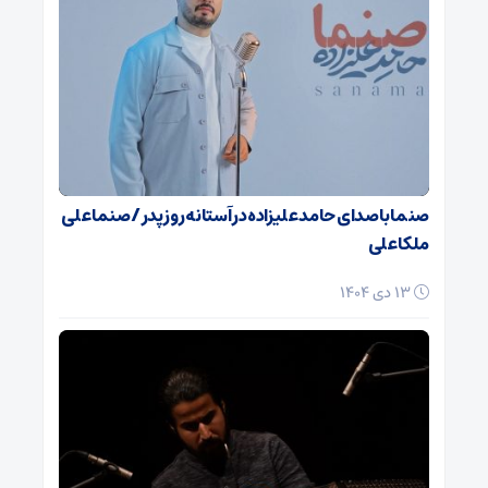
صنما با صدای حامد علیزاده در آستانه روز پدر / صنما علی
ملکا علی
13 دی 1404