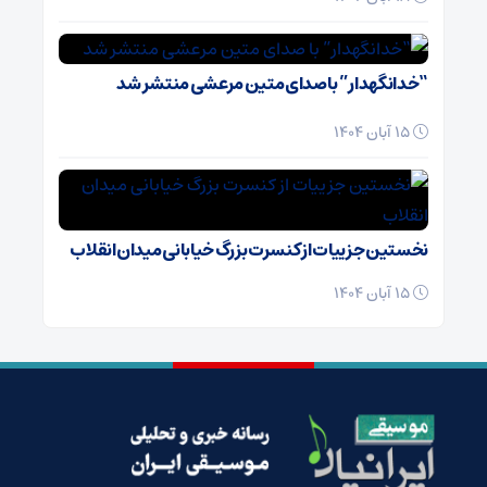
“خدانگهدار” با صدای متین مرعشی منتشر شد
15 آبان 1404
نخستین جزییات از کنسرت بزرگ خیابانی میدان انقلاب
15 آبان 1404