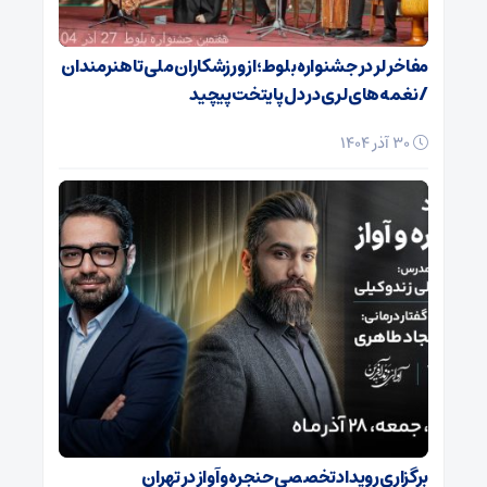
مفاخر لر در جشنواره بلوط؛ از ورزشکاران ملی تا هنرمندان
/ نغمه‌های لری در دل پایتخت پیچید
30 آذر 1404
برگزاری رویداد تخصصی حنجره و آواز در تهران