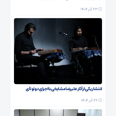
23 آذر 1404
انتشار یکی از آثار علیرضا مشایخی با اجرای دوئو تآی
22 آذر 1404