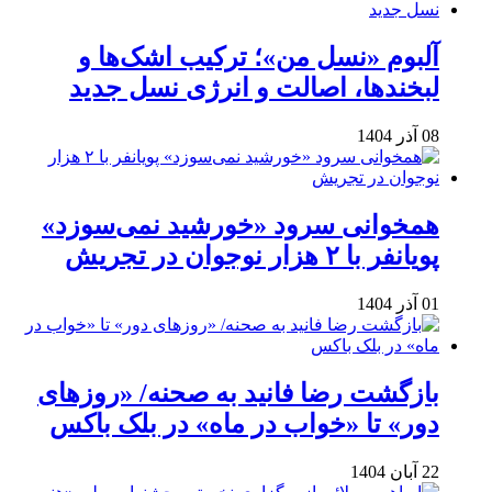
آلبوم «نسل من»؛ ترکیب اشک‌ها و
لبخندها، اصالت و انرژی نسل جدید
08 آذر 1404
همخوانی سرود «خورشید نمی‌سوزد»
پویانفر با ۲ هزار نوجوان در تجریش
01 آذر 1404
بازگشت رضا فانید به صحنه/ «روزهای
دور» تا «خواب در ماه» در بلک باکس
22 آبان 1404