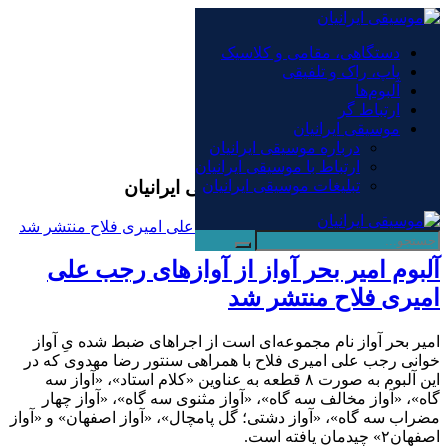
×
دستگاهی، مقامی و کلاسیک
پاپ، راک و تلفیقی
دستگاهی، مقامی و کلاسیک
آلبوم‌ها
پاپ، راک و تلفیقی
ارتباط گر
آلبوم‌ها
موسیقی ایرانیان
ارتباط گر
درباره موسیقی ایرانیان
موسیقی ایرانیان
ارتباط با موسیقی ایرانیان
بایگانی‌ها امیر بحر آواز - موسیقی ایرانیان
تبلیغات موسیقی ایرانیان
آلبوم امیر بحر آواز از آوازهای رجب علی
امیری فلاح منتشر شد
امیر بحر آواز نام مجموعه‌‌ای است از اجراهای ضبط شده یِ آواز
خوانی رجب علی امیری فلاح با همراهی سنتور رضا مهدوی که در
این آلبوم به صورت ۸ قطعه به عناوین «کلام استاد»، «آواز سه
گاه»، «آواز مخالف سه گاه»، «آواز مثنوی سه گاه»، «آواز چهار
مضراب سه گاه»، «آواز دشتی؛ گل پامچال»، «آواز اصفهان» و «آواز
اصفهان۲» چیدمان یافته است.