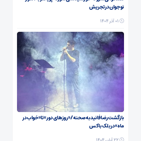
نوجوان در تجریش
01 آذر 1404
بازگشت رضا فانید به صحنه/ «روزهای دور» تا «خواب در
ماه» در بلک باکس
22 آبان 1404