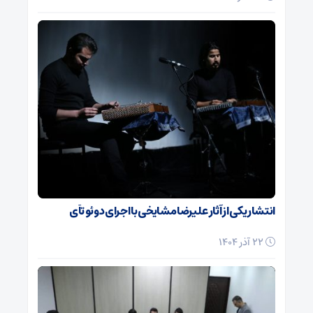
انتشار یکی از آثار علیرضا مشایخی با اجرای دوئو تآی
22 آذر 1404