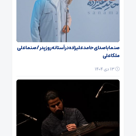
صنما با صدای حامد علیزاده در آستانه روز پدر / صنما علی
ملکا علی
13 دی 1404