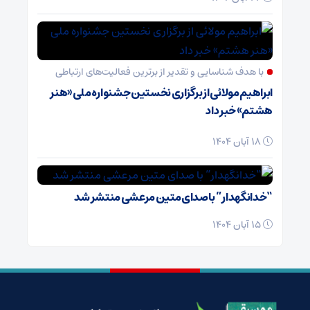
با هدف شناسایی و تقدیر از برترین فعالیت‌های ارتباطی
ابراهیم مولائی از برگزاری نخستین جشنواره ملی «هنر
هشتم» خبر داد
18 آبان 1404
“خدانگهدار” با صدای متین مرعشی منتشر شد
15 آبان 1404