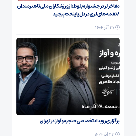
مفاخر لر در جشنواره بلوط؛ از ورزشکاران ملی تا هنرمندان
/ نغمه‌های لری در دل پایتخت پیچید
30 آذر 1404
برگزاری رویداد تخصصی حنجره و آواز در تهران
23 آذر 1404