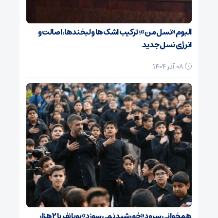
آلبوم «نسل من»؛ ترکیب اشک‌ها و لبخندها، اصالت و
انرژی نسل جدید
08 آذر 1404
همخوانی سرود «خورشید نمی‌سوزد» پویانفر با ۲ هزار