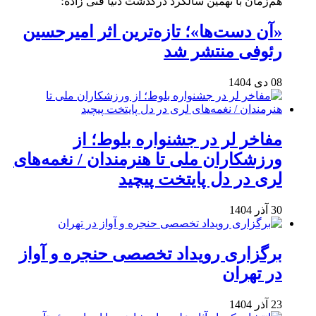
هم‌زمان با نهمین سالگرد درگذشت دنیا فنی زاده؛
«آن دست‌ها»؛ تازه‌ترین اثر امیرحسین
رئوفی منتشر شد
08 دی 1404
مفاخر لر در جشنواره بلوط؛ از
ورزشکاران ملی تا هنرمندان / نغمه‌های
لری در دل پایتخت پیچید
30 آذر 1404
برگزاری رویداد تخصصی حنجره و آواز
در تهران
23 آذر 1404