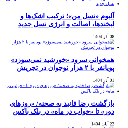
آلبوم «نسل من»؛ ترکیب اشک‌ها و
لبخندها، اصالت و انرژی نسل جدید
08 آذر 1404
همخوانی سرود «خورشید نمی‌سوزد»
پویانفر با ۲ هزار نوجوان در تجریش
01 آذر 1404
بازگشت رضا فانید به صحنه/ «روزهای
دور» تا «خواب در ماه» در بلک باکس
22 آبان 1404