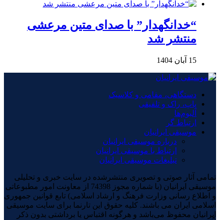
“خدانگهدار” با صدای متین مرعشی
منتشر شد
15 آبان 1404
دستگاهی، مقامی و کلاسیک
پاپ، راک و تلفیقی
آلبوم‌ها
ارتباط گر
موسیقی ایرانیان
درباره موسیقی ایرانیان
ارتباط با موسیقی ایرانیان
تبلیغات موسیقی ایرانیان
تمامی آثار صوتی و تصویری منتشرشده در سایت خبری و تحلیلی
موسیقی ایرانیان (با شماره مجوز 74398 از معاونت امور مطبوعاتی
و اطلاع رسانی وزارت فرهنگ و ارشاد اسلامی) تابع قوانین جمهوری
اسلامی ایران می باشند. کلیه حقوق این تارنما برای سایت موسیقی
ایرانیان محفوظ می‌باشد و هرگونه اقتباس یا برداشتی بدون ذکر
×