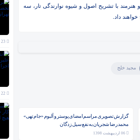
و هنرمند با تشریح اصول و شیوه نوارندگی تار، سه
خواهند داد.
23 آذر 1404
مجيد خلج
22 آذر 1404
گزارش تصویری مراسم امضای پوستر و آلبوم «جام تهی»
محمدرضا شجریان به نفع سیل زدگان
06 اردیبهشت 1398