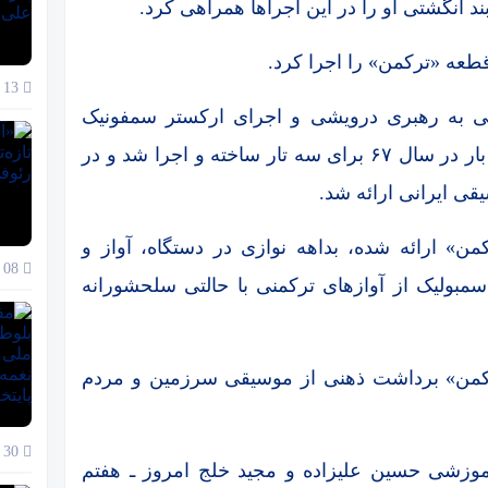
بند انگشتی او را در این اجراها همراهی کرد.
عه «ترکمن» را اجرا کرد.
13 دی 1404
گر سال ۸۷ نیز در کنسرتی به رهبری درویشی و اجرای ارکستر سمفونیک
اکراین در تالار بزرگ کشور اجرا شده بود، اول بار در سال ۶۷ برای سه تار ساخته و اجرا شد و در
قی ایرانی ارائه شد.
کمن» ارائه شده، بداهه نوازی در دستگاه، آواز و
08 دی 1404
مبولیک از آوازهای ترکمنی با حالتی سلحشورانه
«ترکمن» برداشت ذهنی از موسیقی سرزمین و مردم
30 آذر 1404
آموزشی حسین علیزاده و مجید خلج امروز ـ هفتم