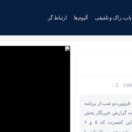
پاپ، راک و تلفیقی
آلبوم‌ها
ارتباط گر
۰
قزوین،دو شب از برنامه
 به گزارش خبرنگار بخش
موسیقی خبرگزاری دانشجویان ایران(ایسنا)، در این کنسرت که ۵ و ۶
ر شد، حسین علیزاده با