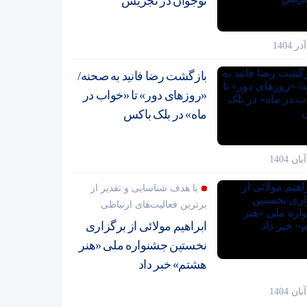
نوجوان در تجریش
بازگشت رضا فانید به صحنه/
«روزهای دور» تا «خواب در
ماه» در بلک باکس
با هدف شناسایی و تقدیر از
برترین فعالیت‌های ارتباطی
ابراهیم مولائی از برگزاری
نخستین جشنواره ملی «هنر
هشتم» خبر داد