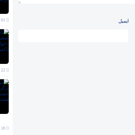
01 آذر 1404
ایمیل
22 آبان 1404
18 آبان 1404