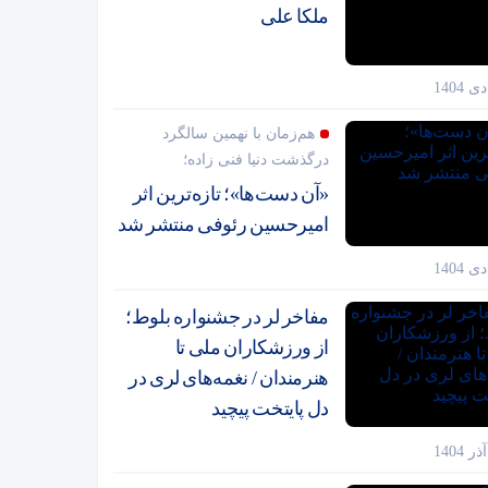
ملکا علی
هم‌زمان با نهمین سالگرد
درگذشت دنیا فنی زاده؛
«آن دست‌ها»؛ تازه‌ترین اثر
امیرحسین رئوفی منتشر شد
مفاخر لر در جشنواره بلوط؛
از ورزشکاران ملی تا
هنرمندان / نغمه‌های لری در
دل پایتخت پیچید