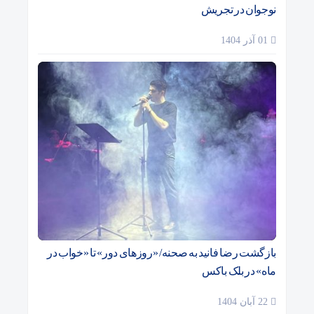
نوجوان در تجریش
01 آذر 1404
بازگشت رضا فانید به صحنه/ «روزهای دور» تا «خواب در
ماه» در بلک باکس
22 آبان 1404