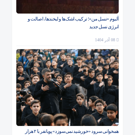
آلبوم «نسل من»؛ ترکیب اشک‌ها و لبخندها، اصالت و
انرژی نسل جدید
08 آذر 1404
همخوانی سرود «خورشید نمی‌سوزد» پویانفر با ۲ هزار