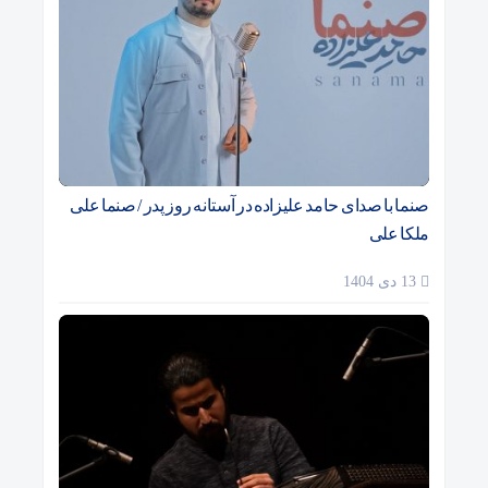
صنما با صدای حامد علیزاده در آستانه روز پدر / صنما علی
ملکا علی
13 دی 1404