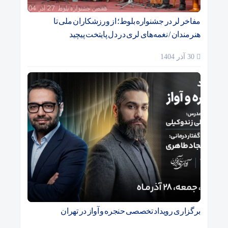
مفاخر لر در جشنواره بلوط؛ از ورزشکاران ملی تا
هنرمندان / نغمه‌های لری در دل پایتخت پیچید
30 آذر 1404
برگزاری رویداد تخصصی حنجره و آواز در تهران