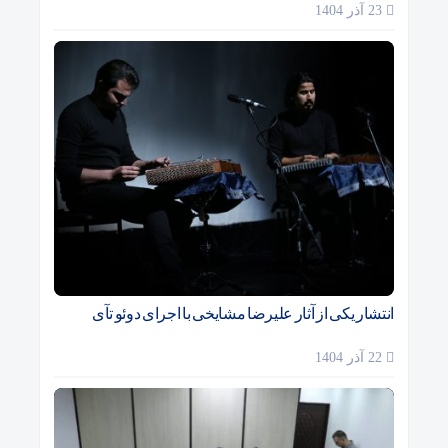
23 آذر 1404
انتشار یکی از آثار علیرضا مشایخی با اجرای دوئو تآی
22 آذر 1404