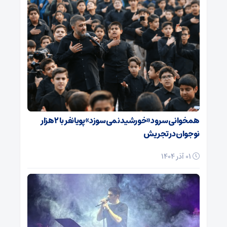
همخوانی سرود «خورشید نمی‌سوزد» پویانفر با ۲ هزار
نوجوان در تجریش
01 آذر 1404