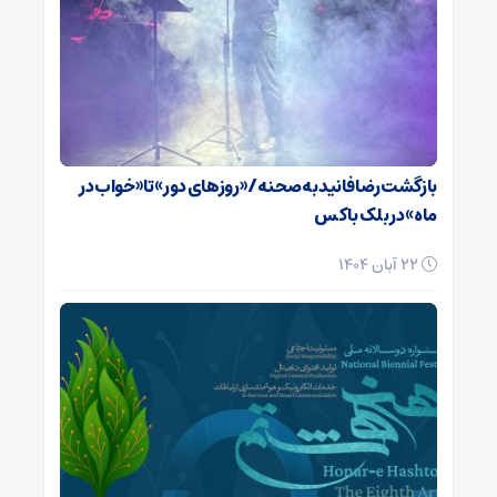
بازگشت رضا فانید به صحنه/ «روزهای دور» تا «خواب در
ماه» در بلک باکس
22 آبان 1404