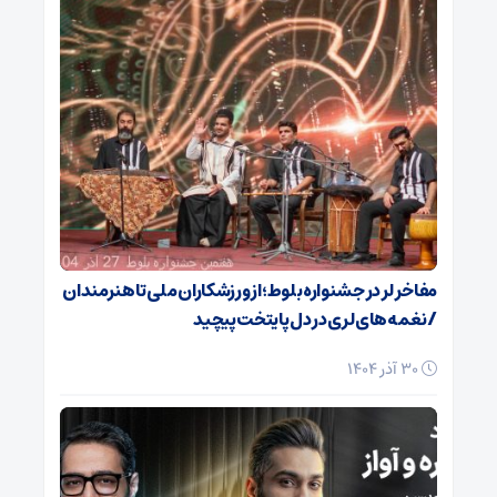
مفاخر لر در جشنواره بلوط؛ از ورزشکاران ملی تا هنرمندان
/ نغمه‌های لری در دل پایتخت پیچید
30 آذر 1404