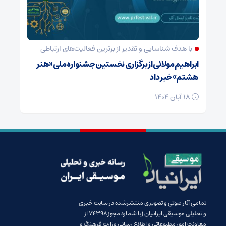
با هدف شناسایی و تقدیر از برترین فعالیت‌های ارتباطی
ابراهیم مولائی از برگزاری نخستین جشنواره ملی «هنر
هشتم» خبر داد
18 آبان 1404
تمامی آثار صوتی و تصویری منتشرشده در سایت خبری
و تحلیلی موسیقی ایرانیان (با شماره مجوز 74398 از
معاونت امور مطبوعاتی و اطلاع رسانی وزارت فرهنگ و