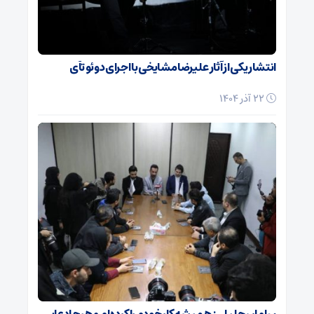
انتشار یکی از آثار علیرضا مشایخی با اجرای دوئو تآی
22 آذر 1404