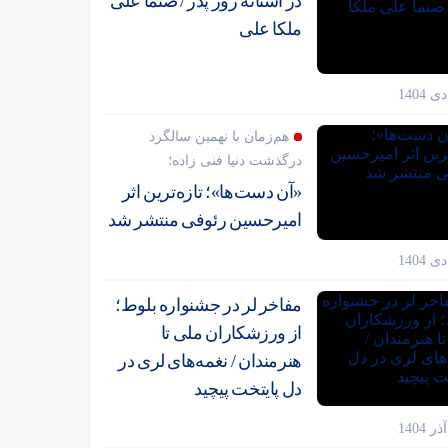
در آستانه روز پدر / صنما علی
ملکا علی
هم‌زمان با نهمین سالگرد
درگذشت دنیا فنی زاده؛
«آن دست‌ها»؛ تازه‌ترین اثر
امیرحسین رئوفی منتشر شد
مفاخر لر در جشنواره بلوط؛
از ورزشکاران ملی تا
هنرمندان / نغمه‌های لری در
دل پایتخت پیچید