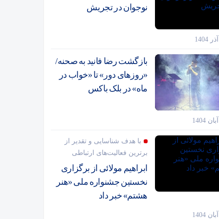
نوجوان در تجریش
بازگشت رضا فانید به صحنه/
«روزهای دور» تا «خواب در
ماه» در بلک باکس
با هدف شناسایی و تقدیر از
برترین فعالیت‌های ارتباطی
ابراهیم مولائی از برگزاری
نخستین جشنواره ملی «هنر
هشتم» خبر داد