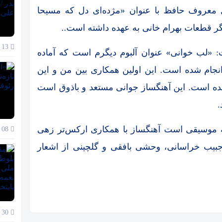
معروف حافظ با عنوان «مژده‌ای دل که مسیحا
دیگر قطعات بهرام خانی به عهده داشته است..
13 دی 1404
ت: «لب خوانی» عنوان آلبوم دیگرم است که آماده
جام شده است. این اولین همکاری بین من و این
ده است. این آهنگساز جوانی مستعد و باذوق است
.
اد: در این آلبوم که شامل ۱۰ قطعه موسیقی است آهنگساز با همکاری ارکس‌تر زهی
08 دی 1404
جبیب خراسانی، وحشی بافقی و گلچینی از اشعار
30 آذر 1404