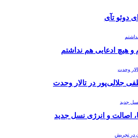
ی دوئو تآی
 و هیچ ادعایی هم نداشتم
 جلالی‌پور در تالار وحدت
ا، اصالت و انرژی نسل جدید