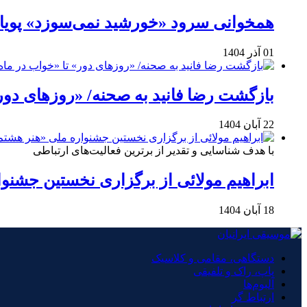
همخوانی سرود «خورشید نمی‌سوزد» پویانفر با ۲ هزار نوجوان 
01 آذر 1404
بازگشت رضا فانید به صحنه/ «روزهای دور
22 آبان 1404
با هدف شناسایی و تقدیر از برترین فعالیت‌های ارتباطی
ابراهیم مولائی از برگزاری نخستین جشنوا
18 آبان 1404
دستگاهی، مقامی و کلاسیک
پاپ، راک و تلفیقی
آلبوم‌ها
ارتباط گر