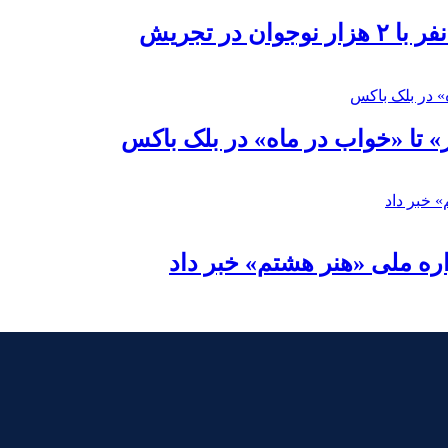
در تجریش
» تا «خواب در ماه» در بلک باکس
ره ملی «هنر هشتم» خبر داد