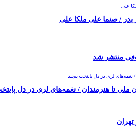
 پدر / صنما علی ملکا علی
ئوفی منتشر شد
ملی تا هنرمندان / نغمه‌های لری در دل پایتخت
تهران