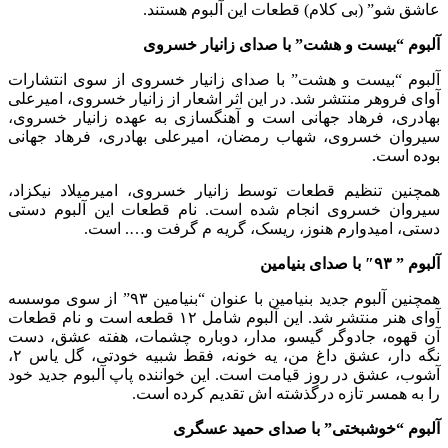
عاشق شو” (بی کلام) قطعات این آلبوم هستند.
آلبوم “بیست و هشت” با صدای زانیار خسروی
آلبوم “بیست و هشت” با صدای زانیار خسروی از سوی انتشارات
آوای فروهر منتشر شد. در این اثر اشعار از زانیار خسروی، امیرعلی
بهادری، فرهاد جهانی است و آهنگسازی به عهده زانیار خسروی،
سیروان خسروی، شهاب رمضان، امیرعلی بهادری، فرهاد جهانی
بوده است.
همچنین تنظیم قطعات توسط زانیار خسروی، امیرمیلاد نیکزاد،
سیروان خسروی انجام شده است. نام قطعات این آلبوم دستی
دستی، امیدوارم هنوز، ریسک، گریه م گرفت و…. است.
آلبوم ” ۹۳″ با صدای بنیامین
همچنین آلبوم جدید بنیامین با عنوان “بنیامین ۹۳” از سوی موسسه
آوای هنر منتشر شد. این آلبوم شامل ۱۲ قطعه است و نام قطعات
آن قهوه، جادوگر گیسو، مدار، دوباره چشمات، هفته عشق، دست
نگه دار، عشق داغ من، یه خونه، فقط شبیه خودتی، گل یاس ۲،
آشوب، عشق در روز قیامت است. این خواننده پاپ آلبوم جدید خود
را به همسر تازه درگذشته اش تقدیم کرده است.
آلبوم “خوشبختی” با صدای حمید عسگری