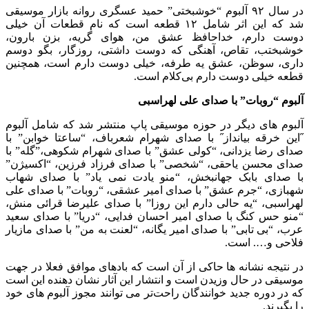
در سال ۹۲ آلبوم “خوشبختی” حمید عسگری روانه بازار موسیقی
شد که این اثر شامل ۱۲ قطعه است که نام قطعات آن خیلی
دوست دارم، خداحافظ عشق من، هوای گریه، بزن بارون،
خوشبختب، تقاص، آهنگی که دوست داشتی، روزگار، بگو دوسم
داری، سوظن، عشق یه طرفه، خیلی دوست دارم است، همچنین
قطعه خیلی دوست دارم بی‌کلام است.
آلبوم “روبات” با صدای علی لهراسبی
آلبوم های دیگر در حوزه موسیقی پاپ منتشر شد که شامل آلبوم
˝این خرقه بیانداز˝ با صدای شهرام شعرباف، “ساعتا خوابن” با
صدای رضا یزدانی، “کولی عشق” با صدای شهرام شکوهی،”گله” با
صدای محسن یاحقی، “شخصی” با صدای فرزاد فرزین، “اکسیژن”
با صدای بابک جهانبخش، “منو یادت نمی یاد” با صدای شهاب
شهبازی، “جرم عشق” با صدای امیر عشقی، “روبات” با صدای علی
لهراسبی، “یه حالی دارم این روزا” با صدای علیرضا قرائی منش،
“منو حس کنگ با صدای امیر احسان فدایی، “دریا” با صدای سعید
عرب، “بی تابی” با صدای امیر یگانه، “لعنت به من” با صدای مازیار
فلاحی و…. است.
در نتیجه نشانه ها حاکی از آن است که بادهای موافق فعلا در جهت
موسیقی در حال وزیدن است و انتشار این آثار نشان دهنده این است
که در دوره جدید خوانندگان راحت‌تر می توانند مجوز آلبوم های خود
را بگیرند.