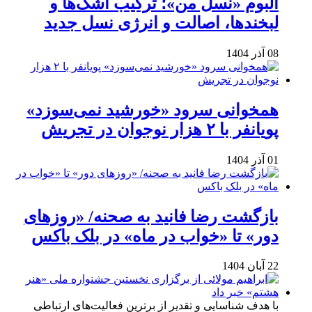
آلبوم «نسل من»؛ ترکیب اشک‌ها و
لبخندها، اصالت و انرژی نسل جدید
08 آذر 1404
همخوانی سرود «خورشید نمی‌سوزد»
پویانفر با ۲ هزار نوجوان در تجریش
01 آذر 1404
بازگشت رضا فانید به صحنه/ «روزهای
دور» تا «خواب در ماه» در بلک باکس
22 آبان 1404
با هدف شناسایی و تقدیر از برترین فعالیت‌های ارتباطی