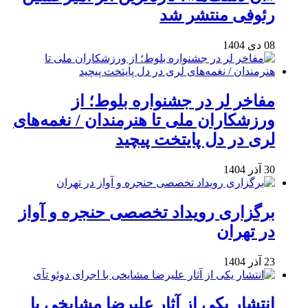
رئوفی منتشر شد
08 دی 1404
مفاخر لر در جشنواره بلوط؛ از
ورزشکاران ملی تا هنرمندان / نغمه‌های
لری در دل پایتخت پیچید
30 آذر 1404
برگزاری رویداد تخصصی حنجره و آواز
در تهران
23 آذر 1404
انتشار یکی از آثار علیرضا مشایخی با