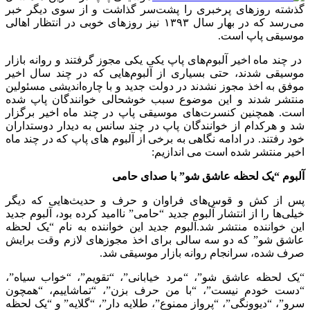
گذشته روزهای پرخبری را پشت‌سر گذاشت و از سوی دیگر خبر
می‌رسد که در بهار سال ۱۳۹۳ نیز روزهای خوبی در انتظار اهالی
موسیقی پاپ است.
در چند ماه اخیر آلبوم‌های پاپ یکی یکی مجوز گرفتند و روانه بازار
موسیقی شدند، حتی بسیاری از آلبوم‌هایی که در چند سال اخیر
موفق به اخذ مجوز نشدند در دولت جدید و با چاره‌اندیشی مسئولین
منتشر شدند و این موضوع سبب خوشحالی خوانندگان پاپ شده
است. همچنین کنسرت‌های موسیقی پاپ در چند ماه اخیر برگزار
شد و هرکدام از خوانندگان پاپ در چند سانس به دیدار دوستداران
خود رفتند. در ادامه نگاهی به برخی از آلبوم های پاپ که در چند ماه
اخیر منتشر شده است می اندازیم:
آلبوم “یک لحظه عاشق شو” با صدای حامی
پس از کش و قوس‌های فراوان و حرف و حدیث‌هایی که دیگر
خیلی‌ها را از انتشار آلبوم جدید “حامی” ناامید کرده بود، آلبوم جدید
این خواننده منتشر شد.آلبوم جدید این خواننده به نام “یک لحظه
عاشق شو” که دو سه سالی برای اخذ مجوزهای لازم وقت برایش
صرف شده، سرانجام روانه بازار موسیقی شد.
“یک لحظه عاشق شو”، “مرد خیابانی”، “تقویم”، “خواب سیاه”،
“دست خودم نیست”، “با من حرف بزن”، “تماشاییم، “همچون
سرو”، “دیوونگی”، “پرواز ممنوع”، طلایه دار”، “گلایه” و “یک لحظه