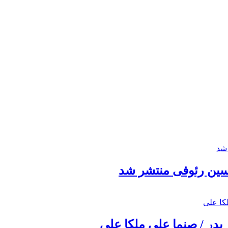
حسین رئوفی منتشر شد
 پدر / صنما علی ملکا علی